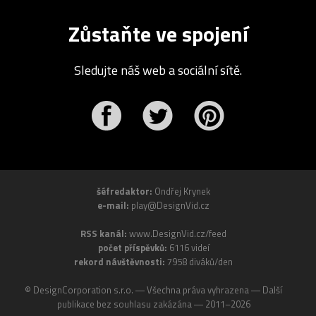
Zůstaňte ve spojení
Sledujte náš web a sociální sítě.
r
Pinterest
šéfredaktor:
Ondřej Krynek
e-mail:
play@DesignVid.cz
RSS kanál:
www.DesignVid.cz/feed
počet příspěvků:
6116 videí
rekord návštěvnosti:
7958 diváků/den
©
DesignCorporation s.r.o.
― Všechna práva vyhrazena ― Další
publikace bez souhlasu zakázána ― 2011–2026