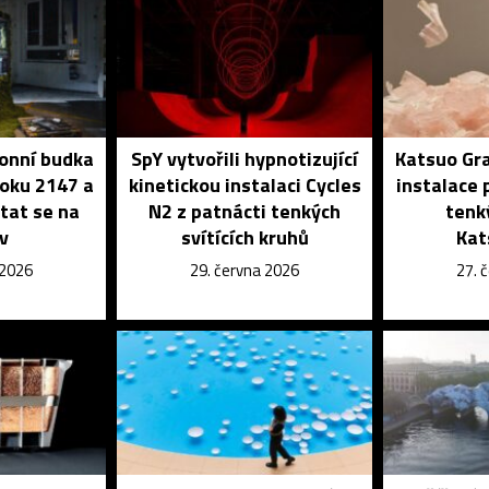
onní budka
SpY vytvořili hypnotizující
Katsuo Gra
roku 2147 a
kinetickou instalaci Cycles
instalace 
tat se na
N2 z patnácti tenkých
tenk
iv
svítících kruhů
Kat
 2026
29. června 2026
27. 