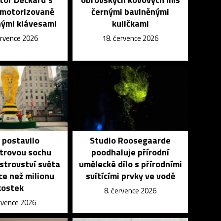
 motorizovaně
černými bavlněnými
ými klávesami
kuličkami
ervence 2026
18. července 2026
 postavilo
Studio Roosegaarde
trovou sochu
poodhaluje přírodní
strovství světa
umělecké dílo s přírodními
íce než milionu
svítícími prvky ve vodě
kostek
8. července 2026
ervence 2026