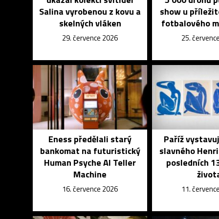
Salina vyrobenou z kovu a
show u příleži
skelných vláken
fotbalového m
29. července 2026
25. červenc
Eness předělali starý
Paříž vystavu
bankomat na futuristický
slavného Henri
Human Psyche AI Teller
posledních 13
Machine
život
16. července 2026
11. červenc