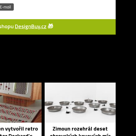
e-shopu
DesignBuy.cz
🎁
n vytvořil retro
Zimoun rozehrál deset
tor Deckard’s
obrovských kovových mís