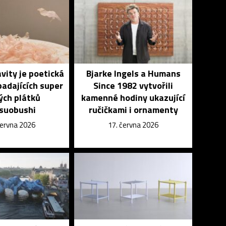
vity je poetická
Bjarke Ingels a Humans
padajících super
Since 1982 vytvořili
ých plátků
kamenné hodiny ukazující
suobushi
ručičkami i ornamenty
června 2026
17. června 2026