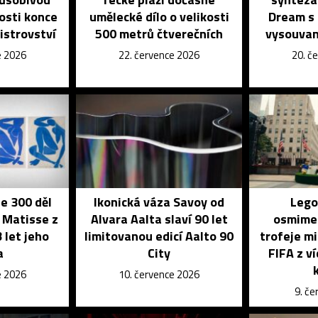
tosti konce
umělecké dílo o velikosti
Dream s
istrovství
500 metrů čtverečních
vysouvan
e 2026
22. července 2026
20. č
je 300 děl
Ikonická váza Savoy od
Lego
 Matisse z
Alvara Aalta slaví 90 let
osmime
 let jeho
limitovanou edicí Aalto 90
trofeje mi
a
City
FIFA z v
e 2026
10. července 2026
9. č