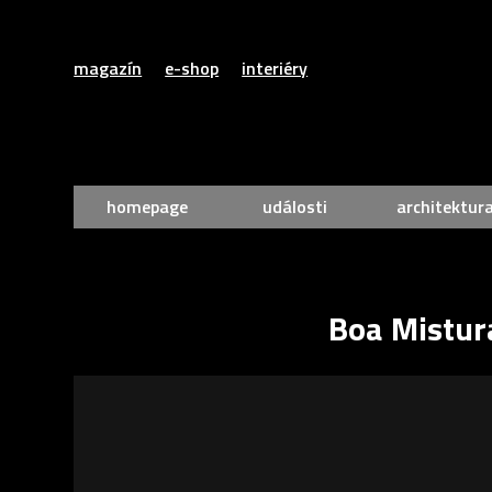
magazín
e-shop
interiéry
homepage
události
architektur
Boa Mistur