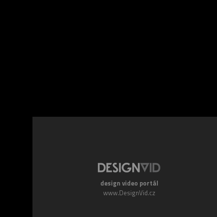
Facebook
Twitte
design video portál
www.DesignVid.cz