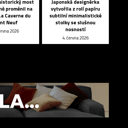
historický most
Japonská designérka
ně proměnil na
vytvořila z rolí papíru
La Caverne du
subtilní minimalistické
nt Neuf
stolky se slušnou
nosností
června 2026
4. června 2026