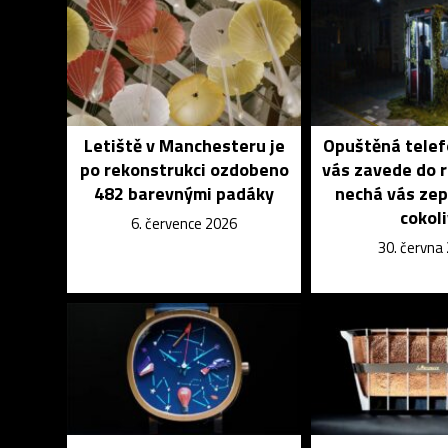
Letiště v Manchesteru je
Opuštěná telef
po rekonstrukci ozdobeno
vás zavede do 
482 barevnými padáky
nechá vás zep
cokol
6. července 2026
30. června