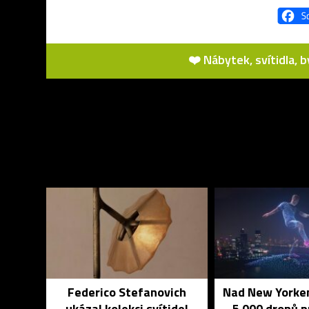
❤️ Nábytek, svítidla, 
Federico Stefanovich
Nad New Yorkem
ukázal kolekci svítidel
5 000 dronů 