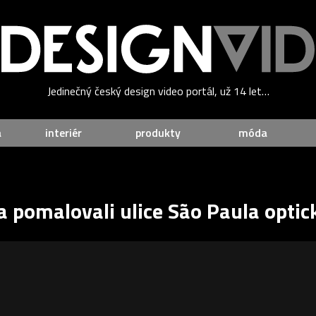
Jedinečný český design video portál, už 14 let…
a
interiér
produkty
móda
a pomalovali ulice São Paula optic