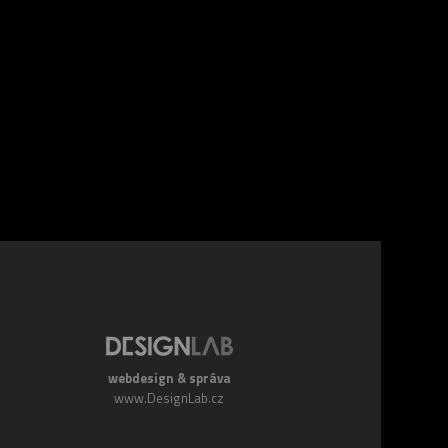
webdesign & správa
www.DesignLab.cz