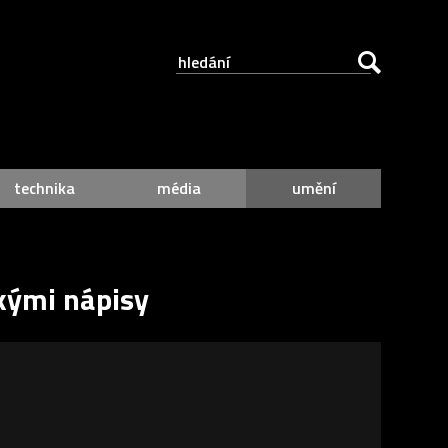
technika
média
umění
kými nápisy