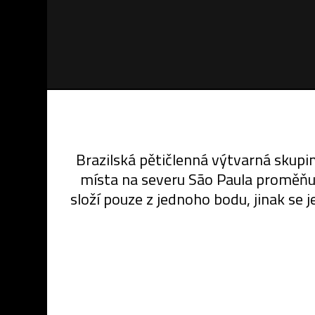
Brazilská pětičlenná výtvarná skupin
místa na severu São Paula proměňují
složí pouze z jednoho bodu, jinak se