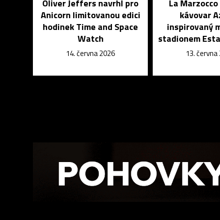
Oliver Jeffers navrhl pro
La Marzocco 
Anicorn limitovanou edici
kávovar A
hodinek Time and Space
inspirovaný 
Watch
stadionem Esta
14. června 2026
13. června