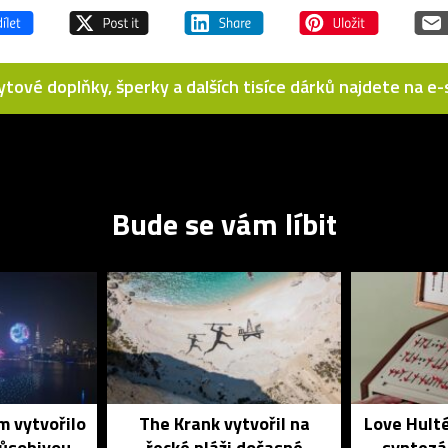
bytové doplňky, šperky a dalších tisíce dárků najdete na 
Bude se vám líbit
 vytvořilo
The Krank vytvořil na
Love Hulté
působivou
řecké pláži dočasné
syntezá