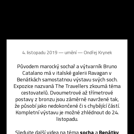
4. listopadu 2019 ― umění ―
Ondřej Krynek
Původem marocký sochař a výtvarník Bruno
Catalano má v italské galerii Ravagan v
Benátkách samostatnou výstavu svých soch.
Expozice nazvaná The Travellers zkoumá téma
cestovatelů. Dvoumetrové až třímetrové
postavy z bronzu jsou záměrně navržené tak,
že působí jako nedokončené či s chybějící částí.
Kompletní výstavu je možné zhlédnout do 24.
listopadu.
Sledujte další videa na téma
socha
a
Benátky