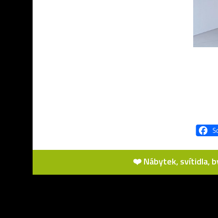
❤️ Nábytek, svítidla, 