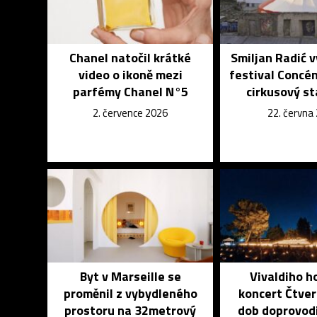
Chanel natočil krátké
Smiljan Radić v
video o ikoně mezi
festival Concé
parfémy Chanel N°5
cirkusový st
2. července 2026
22. června
Byt v Marseille se
Vivaldiho h
proměnil z vybydleného
koncert Čtver
prostoru na 32metrový
dob doprovodi