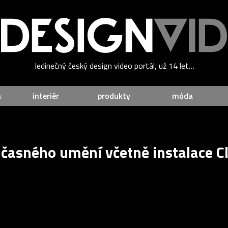
Jedinečný český design video portál, už 14 let…
a
interiér
produkty
móda
oučasného umění včetně instalace 