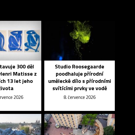
tavuje 300 děl
Studio Roosegaarde
Henri Matisse z
poodhaluje přírodní
ch 13 let jeho
umělecké dílo s přírodními
života
svítícími prvky ve vodě
ervence 2026
8. července 2026