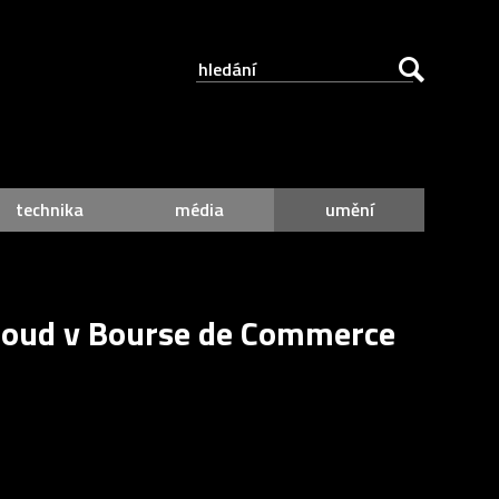
technika
média
umění
Cloud v Bourse de Commerce