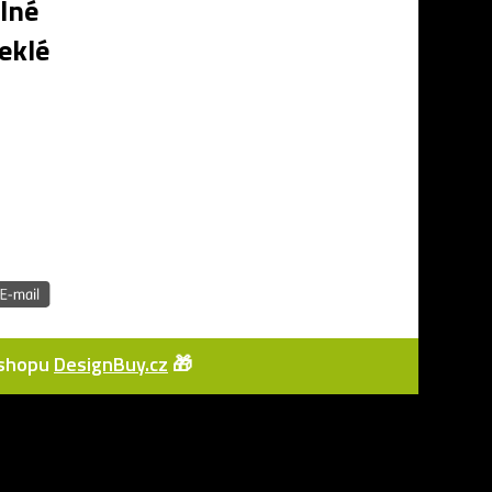
álné
teklé
e-shopu
DesignBuy.cz
🎁