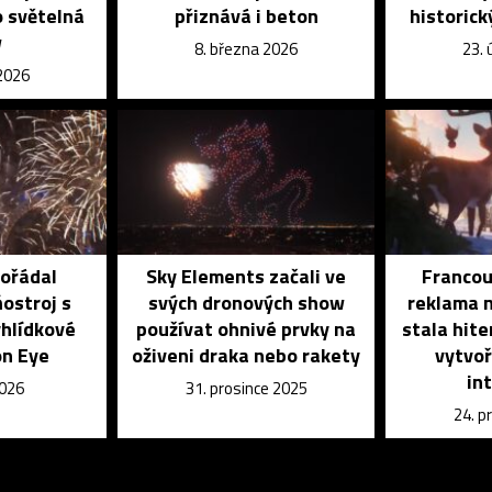
o světelná
přiznává i beton
historic
w
8. března 2026
23.
 2026
ořádal
Sky Elements začali ve
Francou
ostroj s
svých dronových show
reklama n
yhlídkové
používat ohnivé prvky na
stala hite
on Eye
oživeni draka nebo rakety
vytvo
in
2026
31. prosince 2025
24. p