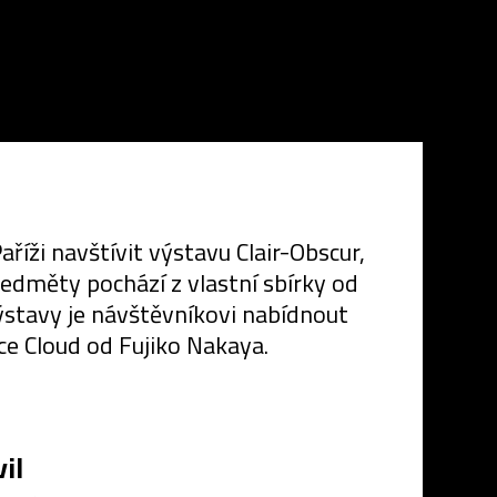
říži navštívit výstavu Clair-Obscur,
ředměty pochází z vlastní sbírky od
ýstavy je návštěvníkovi nabídnout
ce Cloud od Fujiko Nakaya.
il