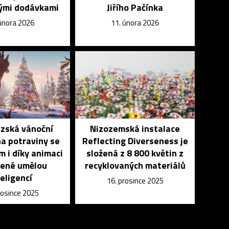
kými dodávkami
Jiřího Pačínka
 února 2026
11. února 2026
zská vánoční
Nizozemská instalace
a potraviny se
Reflecting Diverseness je
m i díky animaci
složená z 8 800 květin z
řené umělou
recyklovaných materiálů
teligencí
16. prosince 2025
rosince 2025