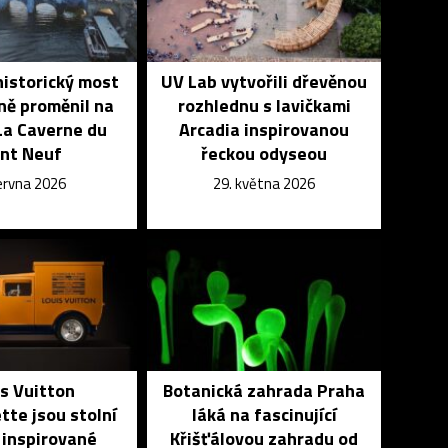
historický most
UV Lab vytvořili dřevěnou
ně proměnil na
rozhlednu s lavičkami
La Caverne du
Arcadia inspirovanou
nt Neuf
řeckou odyseou
června 2026
29. května 2026
s Vuitton
Botanická zahrada Praha
te jsou stolní
láká na fascinující
 inspirované
Křišťálovou zahradu od