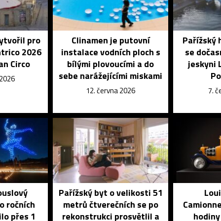
ytvořil pro
Clinamen je putovní
Pařížský 
ntrico 2026
instalace vodních ploch s
se dočas
an Circo
bílými plovoucími a do
jeskyni 
sebe narážejícími miskami
Po
 2026
12. června 2026
7. 
ouslový
Pařížský byt o velikosti 51
Loui
o ročních
metrů čtverečních se po
Camionnet
lo přes 1
rekonstrukci prosvětlil a
hodiny