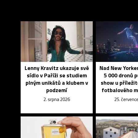
Lenny Kravitz ukazuje své
Nad New Yorkem
sídlo v Paříži se studiem
5 000 dronů 
plným unikátů a klubem v
show u příleži
podzemí
fotbalového m
2. srpna 2026
25. červenc