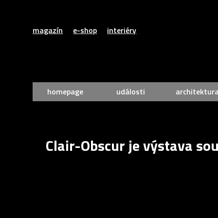
magazín
e-shop
interiéry
homepage
události
architektur
Clair-Obscur je výstava s