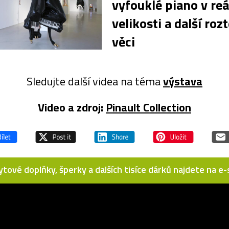
vyfouklé piano v re
velikosti a další roz
věci
Sledujte další videa na téma
výstava
Video a zdroj:
Pinault Collection
bytové doplňky, šperky a dalších tisíce dárků najdete na 