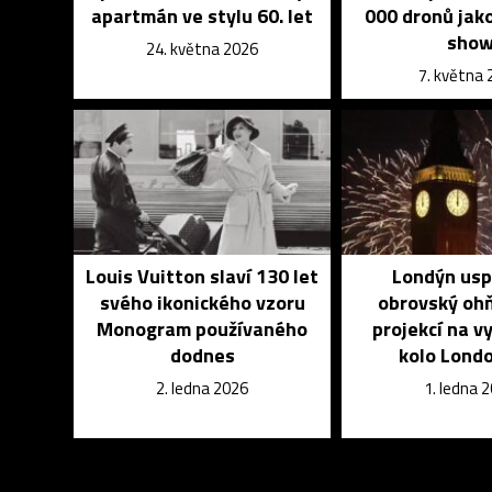
apartmán ve stylu 60. let
000 dronů jak
sho
24. května 2026
7. května
Louis Vuitton slaví 130 let
Londýn usp
svého ikonického vzoru
obrovský ohň
Monogram používaného
projekcí na v
dodnes
kolo Lond
2. ledna 2026
1. ledna 