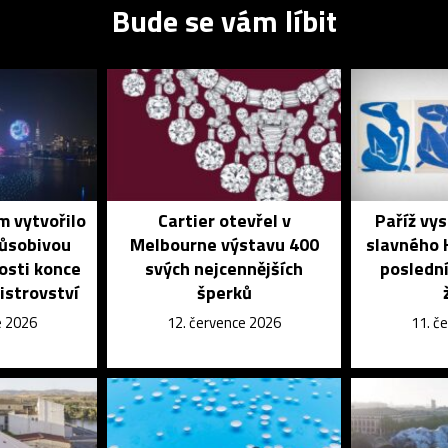
Bude se vám líbit
 vytvořilo
Cartier otevřel v
Paříž vys
působivou
Melbourne výstavu 400
slavného 
tosti konce
svých nejcennějších
poslední
istrovství
šperků
e 2026
12. července 2026
11. č