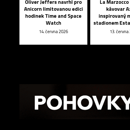
Oliver Jeffers navrhl pro
La Marzocco 
Anicorn limitovanou edici
kávovar A
hodinek Time and Space
inspirovaný 
Watch
stadionem Esta
14. června 2026
13. června