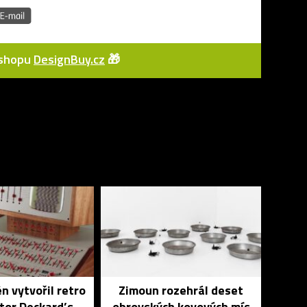
e-shopu
DesignBuy.cz
🎁
n vytvořil retro
Zimoun rozehrál deset
tor Deckard’s
obrovských kovových mís