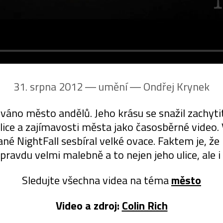
31. srpna 2012 ― umění ―
Ondřej Krynek
áno město andělů. Jeho krásu se snažil zachyti
ice a zajímavosti města jako časosběrné video. V
ané NightFall sesbíral velké ovace. Faktem je, ž
ravdu velmi malebně a to nejen jeho ulice, ale i
Sledujte všechna videa na téma
město
Video a zdroj:
Colin Rich