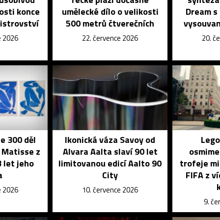
tosti konce
umělecké dílo o velikosti
Dream s
istrovství
500 metrů čtverečních
vysouvan
e 2026
22. července 2026
20. č
je 300 děl
Ikonická váza Savoy od
Lego
 Matisse z
Alvara Aalta slaví 90 let
osmime
 let jeho
limitovanou edicí Aalto 90
trofeje mi
a
City
FIFA z v
e 2026
10. července 2026
9. č