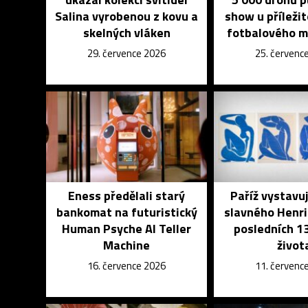
Salina vyrobenou z kovu a
show u příleži
skelných vláken
fotbalového m
29. července 2026
25. červenc
Eness předělali starý
Paříž vystavu
bankomat na futuristický
slavného Henri
Human Psyche AI Teller
posledních 13
Machine
život
16. července 2026
11. červenc