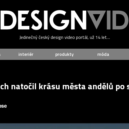
Jedinečný český design video portál, už 14 let…
a
interiér
produkty
móda
ich natočil krásu města andělů po