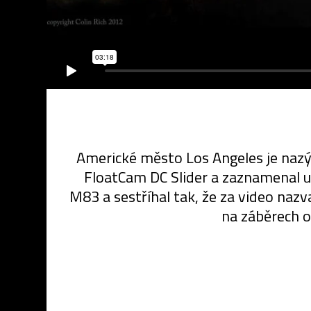
Americké město Los Angeles je nazýv
FloatCam DC Slider a zaznamenal ul
M83 a sestříhal tak, že za video nazv
na záběrech op