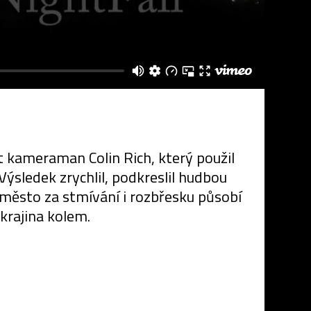
t kameraman Colin Rich, který použil
ýsledek zrychlil, podkreslil hudbou
e město za stmívání i rozbřesku působí
 krajina kolem.