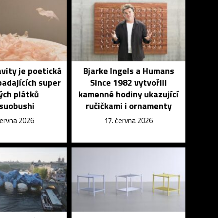
vity je poetická
Bjarke Ingels a Humans
padajících super
Since 1982 vytvořili
ých plátků
kamenné hodiny ukazující
suobushi
ručičkami i ornamenty
června 2026
17. června 2026