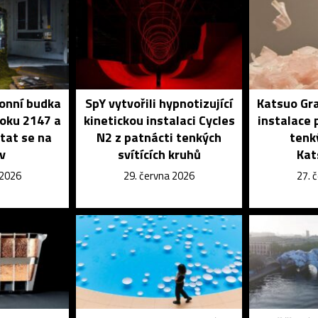
onní budka
SpY vytvořili hypnotizující
Katsuo Gra
roku 2147 a
kinetickou instalaci Cycles
instalace 
tat se na
N2 z patnácti tenkých
tenk
iv
svítících kruhů
Kat
 2026
29. června 2026
27. 