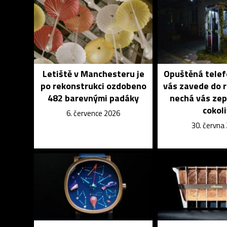
Letiště v Manchesteru je
Opuštěná telef
po rekonstrukci ozdobeno
vás zavede do 
482 barevnými padáky
nechá vás zep
cokol
6. července 2026
30. června