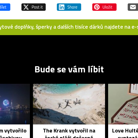
bytové doplňky, šperky a dalších tisíce dárků najdete na 
Bude se vám líbit
 vytvořilo
The Krank vytvořil na
Love Hulté
působivou
řecké pláži dočasné
syntezá