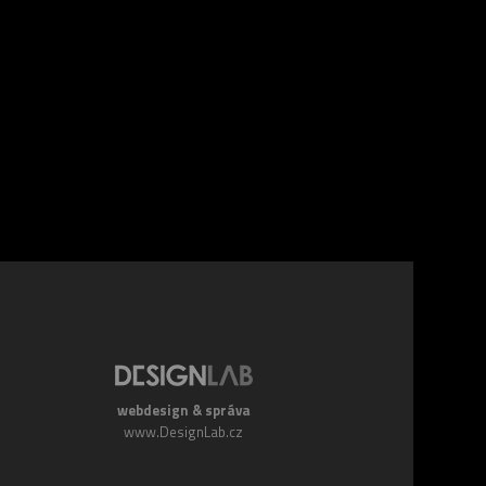
webdesign & správa
www.DesignLab.cz