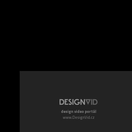
Facebook
Twitte
design video portál
www.DesignVid.cz