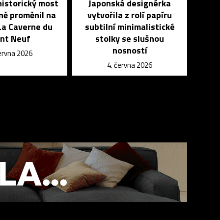
historický most
Japonská designérka
ně proměnil na
vytvořila z rolí papíru
La Caverne du
subtilní minimalistické
nt Neuf
stolky se slušnou
nosností
června 2026
4. června 2026