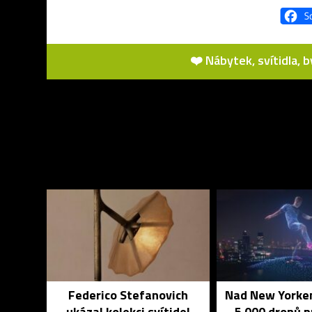
❤️ Nábytek, svítidla, 
Federico Stefanovich
Nad New Yorkem
ukázal kolekci svítidel
5 000 dronů 