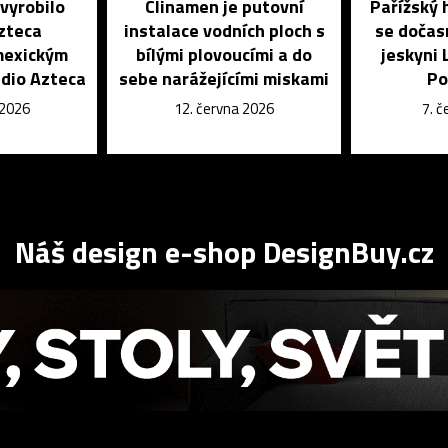
vyrobilo
Clinamen je putovní
Pařížský 
zteca
instalace vodních ploch s
se dočas
mexickým
bílými plovoucími a do
jeskyni 
dio Azteca
sebe narážejícími miskami
Po
 2026
12. června 2026
7. 
Náš design e-shop DesignBuy.cz