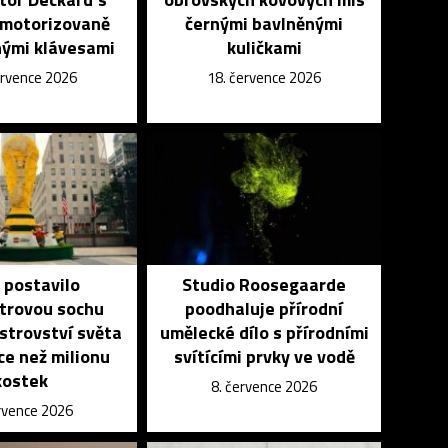
 motorizovaně
černými bavlněnými
ými klávesami
kuličkami
ervence 2026
18. července 2026
 postavilo
Studio Roosegaarde
trovou sochu
poodhaluje přírodní
strovství světa
umělecké dílo s přírodními
íce než milionu
svítícími prvky ve vodě
kostek
8. července 2026
ervence 2026