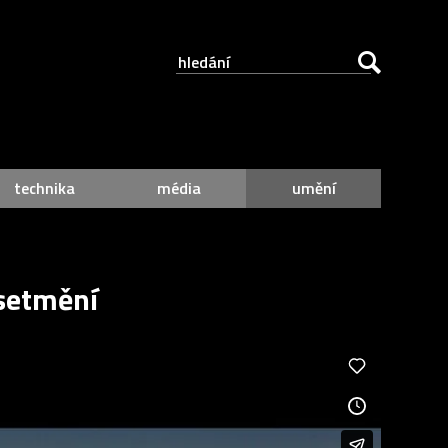
technika
média
umění
 setmění