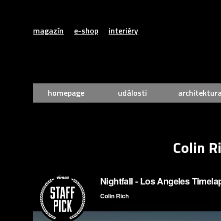
magazín
e-shop
interiéry
homepage
události
architektur
Colin R