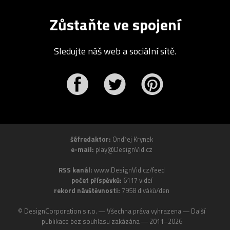
Zůstaňte ve spojení
Sledujte náš web a sociální sítě.
r
Pinterest
šéfredaktor:
Ondřej Krynek
e-mail:
play@DesignVid.cz
RSS kanál:
www.DesignVid.cz/feed
počet příspěvků:
6117 videí
rekord návštěvnosti:
7958 diváků/den
©
DesignCorporation s.r.o.
― Všechna práva vyhrazena ― Další
publikace bez souhlasu zakázána ― 2011–2026