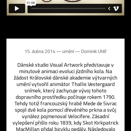
15. dubna 2014 ― umění ―
Dominik Uhlíř
Dánské studio Visual Artwork představuje v
minutové animaci evoluci jízdního kola. Na
žádost Královské dánské akademie výtvarných
umění vytvořil animátor Thallis Vestergaard
snímek, který zachycuje vývoj tohoto
dopravního prostředku počínaje rokem 1790.
Tehdy totiž francouzský hrabě Mede de Sivrac
spojil dvě kola pomocí dřevěného prkna a svůj
vynález pojmenoval Velocifere. Zásadní
vylepšení přišlo roku 1839, kdy Skot Kirkpatrick
MacMillan přidal bicyklu pedály. Následovalo