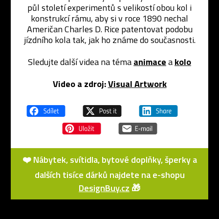
půl století experimentů s velikostí obou kol i
konstrukcí rámu, aby si v roce 1890 nechal
Američan Charles D. Rice patentovat podobu
jízdního kola tak, jak ho známe do současnosti.
Sledujte další videa na téma
animace
a
kolo
Video a zdroj:
Visual Artwork
❤️ Nábytek, svítidla, bytové doplňky, šperky a
dalších tisíce dárků najdete na e-shopu
DesignBuy.cz
🎁