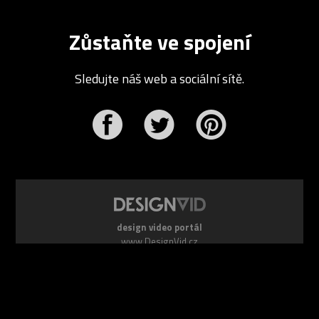
Zůstaňte ve spojení
Sledujte náš web a sociální sítě.
r
Pinterest
design video portál
www.DesignVid.cz
šéfredaktor:
Ondřej Krynek
e-mail:
play@DesignVid.cz
RSS kanál:
www.DesignVid.cz/feed