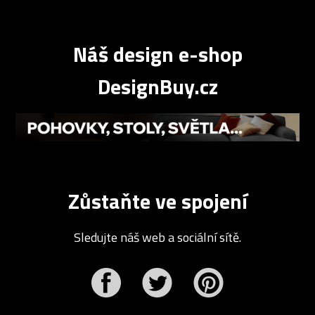
Náš design e-shop
DesignBuy.cz
Zůstaňte ve spojení
Sledujte náš web a sociální sítě.
r
Pinterest