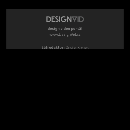
design video portál
www.DesignVid.cz
šéfredaktor:
Ondřej Krynek
e-mail:
play@DesignVid.cz
RSS kanál:
www.DesignVid.cz/feed
počet příspěvků:
6116 videí
rekord návštěvnosti:
7958 diváků/den
©
DesignCorporation s.r.o.
― Všechna práva vyhrazena ― Další
publikace bez souhlasu zakázána ― 2011–2026
webdesign & správa
www.DesignLab.cz