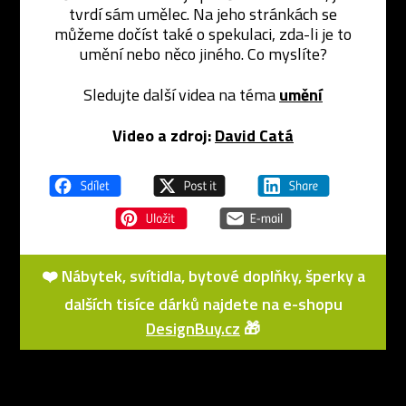
tvrdí sám umělec. Na jeho stránkách se
můžeme dočíst také o spekulaci, zda-li je to
umění nebo něco jiného. Co myslíte?
Sledujte další videa na téma
umění
Video a zdroj:
David Catá
❤️ Nábytek, svítidla, bytové doplňky, šperky a
dalších tisíce dárků najdete na e-shopu
DesignBuy.cz
🎁