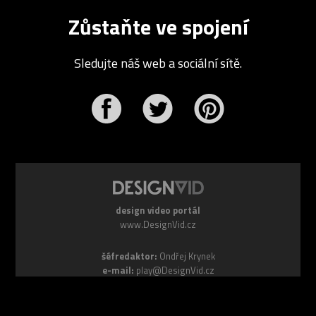
Zůstaňte ve spojení
Sledujte náš web a sociální sítě.
r
Pinterest
design video portál
www.DesignVid.cz
šéfredaktor:
Ondřej Krynek
e-mail:
play@DesignVid.cz
RSS kanál:
www.DesignVid.cz/feed
počet příspěvků:
6115 videí