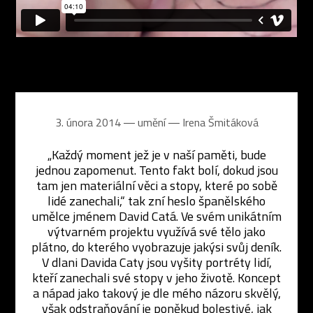
3. února 2014 ― umění ―
Irena Šmitáková
„Každý moment jež je v naší paměti, bude
jednou zapomenut. Tento fakt bolí, dokud jsou
tam jen materiální věci a stopy, které po sobě
lidé zanechali,“ tak zní heslo španělského
umělce jménem David Catá. Ve svém unikátním
výtvarném projektu využívá své tělo jako
plátno, do kterého vyobrazuje jakýsi svůj deník.
V dlani Davida Caty jsou vyšity portréty lidí,
kteří zanechali své stopy v jeho životě. Koncept
a nápad jako takový je dle mého názoru skvělý,
však odstraňování je poněkud bolestivé, jak