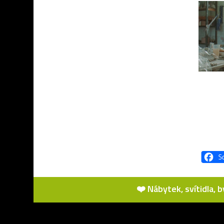
❤️ Nábytek, svítidla, 