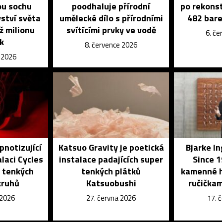
u sochu
poodhaluje přírodní
po rekons
vství světa
umělecké dílo s přírodními
482 bar
ž milionu
svítícími prvky ve vodě
6. č
k
8. července 2026
e 2026
pnotizující
Katsuo Gravity je poetická
Bjarke I
laci Cycles
instalace padajících super
Since 1
i tenkých
tenkých plátků
kamenné h
kruhů
Katsuobushi
ručičkam
 2026
27. června 2026
17. 