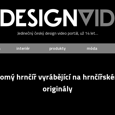
Jedinečný český design video portál, už 14 let…
a
interiér
produkty
móda
idomý hrnčíř vyrábějící na hrnčířs
originály