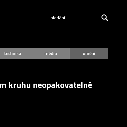
technika
média
umění
kém kruhu neopakovatelné