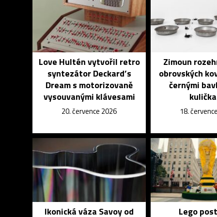
Love Hultén vytvořil retro
Zimoun rozeh
syntezátor Deckard’s
obrovských ko
Dream s motorizovaně
černými bav
vysouvanými klávesami
kuličk
20. července 2026
18. červenc
Ikonická váza Savoy od
Lego post