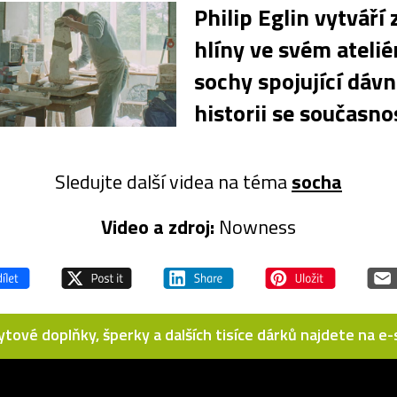
Philip Eglin vytváří 
hlíny ve svém atelié
sochy spojující dáv
historii se současno
Sledujte další videa na téma
socha
Video a zdroj:
Nowness
bytové doplňky, šperky a dalších tisíce dárků najdete na 