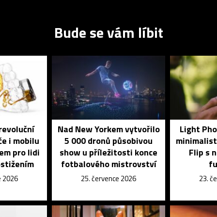
Bude se vám líbit
revoluční
Nad New Yorkem vytvořilo
Light Pho
če i mobilu
5 000 dronů působivou
minimalist
em pro lidi
show u příležitosti konce
Flip s 
ostižením
fotbalového mistrovství
f
e 2026
25. července 2026
23. č