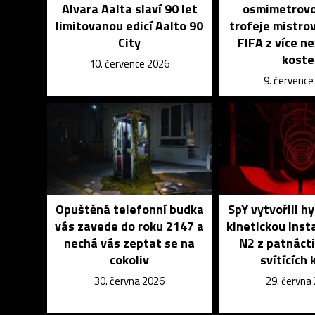
Alvara Aalta slaví 90 let
osmimetrovo
limitovanou edicí Aalto 90
trofeje mistro
City
FIFA z více ne
koste
10. července 2026
9. červenc
Opuštěná telefonní budka
SpY vytvořili hy
vás zavede do roku 2147 a
kinetickou insta
nechá vás zeptat se na
N2 z patnáct
cokoliv
svítících 
30. června 2026
29. června