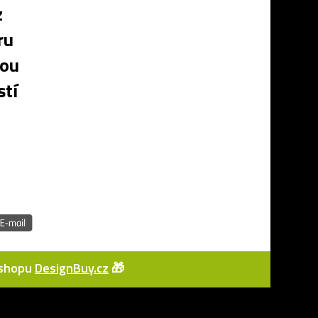
z
ru
nou
stí
e-shopu
DesignBuy.cz
🎁