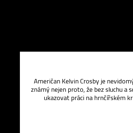
Američan Kelvin Crosby je nevidomý
známý nejen proto, že bez sluchu a sc
ukazovat práci na hrnčířském k