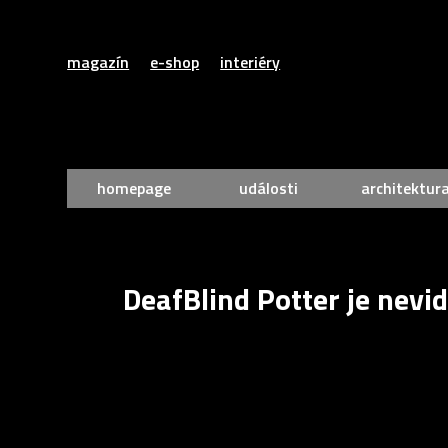
magazín
e-shop
interiéry
homepage
události
architektur
DeafBlind Potter je nev