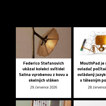
Federico Stefanovich
MouthPad je 
ukázal kolekci svítidel
ovladač počíta
Salina vyrobenou z kovu a
ovládaný jazyk
skelných vláken
s tělesným p
29. července 2026
28. červenc