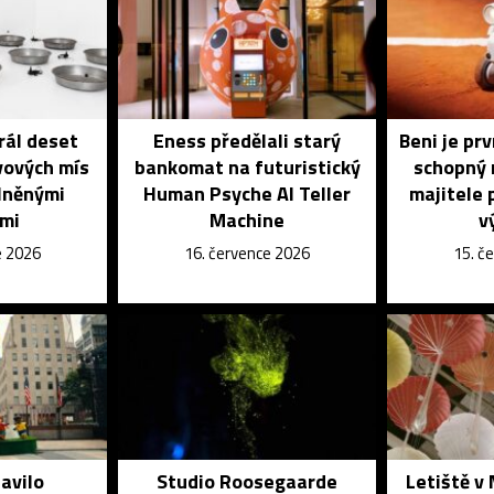
rál deset
Eness předělali starý
Beni je pr
vových mís
bankomat na futuristický
schopný 
lněnými
Human Psyche AI Teller
majitele 
ami
Machine
v
e 2026
16. července 2026
15. č
avilo
Studio Roosegaarde
Letiště v