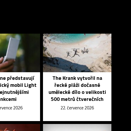
ne představují
The Krank vytvořil na
ický mobil Light
řecké pláži dočasné
nejnutnějšími
umělecké dílo o velikosti
unkcemi
500 metrů čtverečních
ervence 2026
22. července 2026