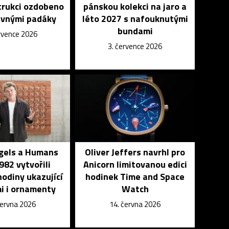
trukci ozdobeno
pánskou kolekci na jaro a
evnými padáky
léto 2027 s nafouknutými
bundami
ervence 2026
3. července 2026
ngels a Humans
Oliver Jeffers navrhl pro
982 vytvořili
Anicorn limitovanou edici
odiny ukazující
hodinek Time and Space
i i ornamenty
Watch
června 2026
14. června 2026