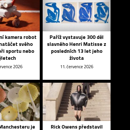
vní kamera robot
Paříž vystavuje 300 děl
natáčet svého
slavného Henri Matisse z
při sportu nebo
posledních 13 let jeho
ýletech
života
ervence 2026
11. července 2026
 Manchesteru je
Rick Owens představil