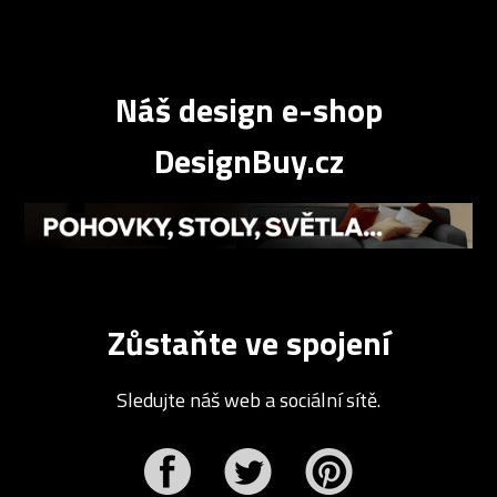
Náš design e-shop
DesignBuy.cz
Zůstaňte ve spojení
Sledujte náš web a sociální sítě.
r
Pinterest