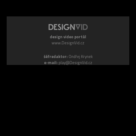
design video portál
www.DesignVid.cz
šéfredaktor:
Ondřej Krynek
e-mail:
play@DesignVid.cz
RSS kanál:
www.DesignVid.cz/feed
počet příspěvků:
6115 videí
rekord návštěvnosti:
7958 diváků/den
©
DesignCorporation s.r.o.
― Všechna práva vyhrazena ― Další
publikace bez souhlasu zakázána ― 2011–2026
webdesign & správa
www.DesignLab.cz