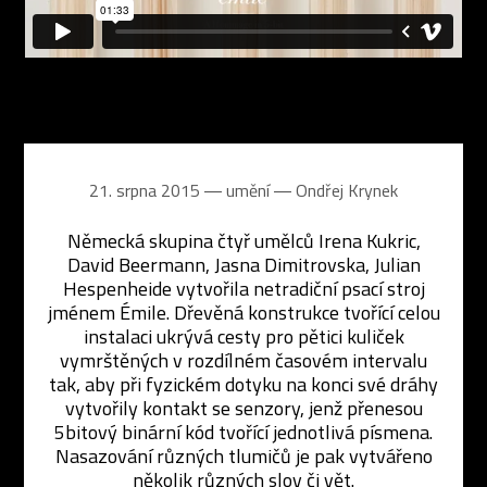
21. srpna 2015 ― umění ―
Ondřej Krynek
Německá skupina čtyř umělců Irena Kukric,
David Beermann, Jasna Dimitrovska, Julian
Hespenheide vytvořila netradiční psací stroj
jménem Émile. Dřevěná konstrukce tvořící celou
instalaci ukrývá cesty pro pětici kuliček
vymrštěných v rozdílném časovém intervalu
tak, aby při fyzickém dotyku na konci své dráhy
vytvořily kontakt se senzory, jenž přenesou
5bitový binární kód tvořící jednotlivá písmena.
Nasazování různých tlumičů je pak vytvářeno
několik různých slov či vět.