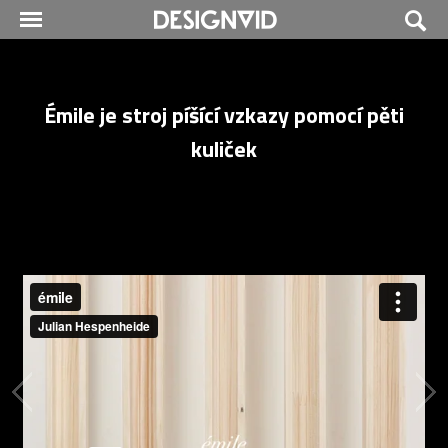
Émile je stroj píšící vzkazy pomocí pěti
kuliček