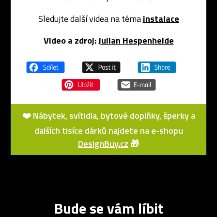
Sledujte další videa na téma
instalace
Video a zdroj:
Julian Hespenheide
❤️ Nábytek, svítidla, bytové doplňky, šperky a
dalších tisíce dárků najdete na e-shopu
DesignBuy.cz
🎁
Bude se vám líbit