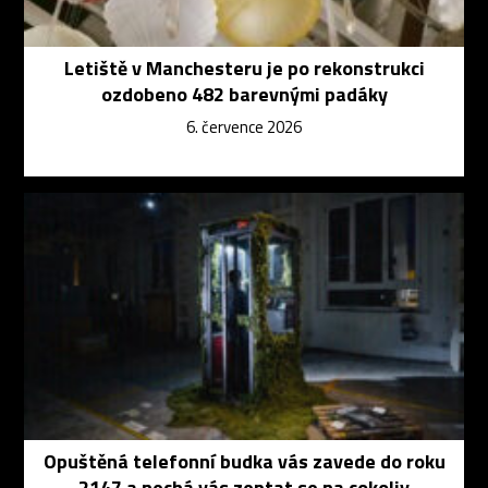
Letiště v Manchesteru je po rekonstrukci
ozdobeno 482 barevnými padáky
6. července 2026
Opuštěná telefonní budka vás zavede do roku
2147 a nechá vás zeptat se na cokoliv