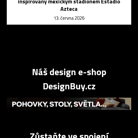
inspirovaný mexickým stadionem Estadio
Azteca
13. června 2026
Náš design e-shop
DesignBuy.cz
Zůstaňte ve spojení