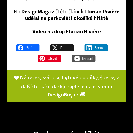
Na
DesignMag.cz
čtěte článek
Florian Rivière
udělal na parkovišti z košíků hřiště
Video a zdroj:
Florian Rivière
❤️ Nábytek, svítidla, bytové doplňky, šperky a
dalších tisíce dárků najdete na e-shopu
DesignBuy.cz
🎁