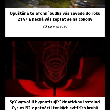
Opuštěná telefonní budka vás zavede do roku
2147 a nechá vás zeptat se na cokoliv
30. června 2026
SpY vytvořili hypnotizující kinetickou instalaci
Cycles N2 z patnácti tenkých svítících kruhů