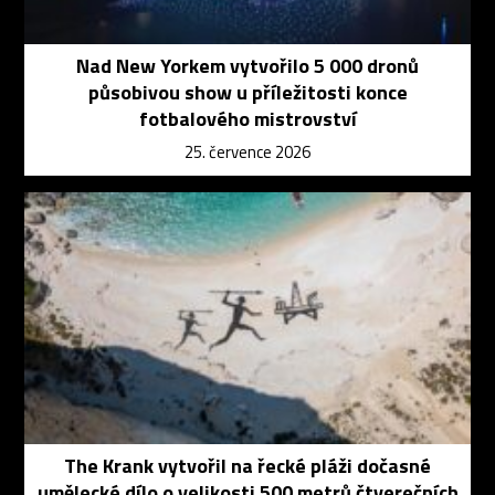
Nad New Yorkem vytvořilo 5 000 dronů
působivou show u příležitosti konce
fotbalového mistrovství
25. července 2026
The Krank vytvořil na řecké pláži dočasné
umělecké dílo o velikosti 500 metrů čtverečních