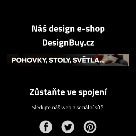
Náš design e-shop
DesignBuy.cz
Zůstaňte ve spojení
Sledujte náš web a sociální sítě.
r
Pinterest