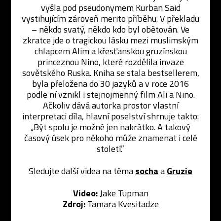
vyšla pod pseudonymem Kurban Said
vystihujícím zároveň merito příběhu. V překladu
– někdo svatý, někdo kdo byl obětován. Ve
zkratce jde o tragickou lásku mezi muslimským
chlapcem Alim a křesťanskou gruzínskou
princeznou Nino, které rozdělila invaze
sovětského Ruska. Kniha se stala bestsellerem,
byla přeložena do 30 jazyků a v roce 2016
podle ní vznikl i stejnojmenný film Ali a Nino.
Ačkoliv dává autorka prostor vlastní
interpretaci díla, hlavní poselství shrnuje takto:
„Být spolu je možné jen nakrátko. A takový
časový úsek pro někoho může znamenat i celé
století.”
Sledujte další videa na téma
socha
a
Gruzie
Video:
Jake Tupman
Zdroj:
Tamara Kvesitadze