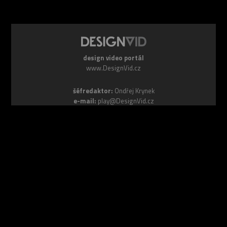
design video portál
www.DesignVid.cz
šéfredaktor:
Ondřej Krynek
e-mail:
play@DesignVid.cz
RSS kanál:
www.DesignVid.cz/feed
počet příspěvků:
6115 videí
rekord návštěvnosti:
7958 diváků/den
©
DesignCorporation s.r.o.
― Všechna práva vyhrazena ― Další
publikace bez souhlasu zakázána ― 2011–2026
webdesign & správa
www.DesignLab.cz