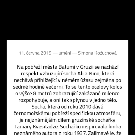
11. června 2019 ― umění ―
Simona Kožuchová
Na pobřeží města Batumi v Gruzii se nachází
respekt vzbuzující socha Ali a Nino, která
nechává přihlížející v němém úžasu zejména po
sedmé hodině večerní. To se tento ocelový kolos
o výšce 8 metrů zobrazující zakázané milence
rozpohybuje, a oni tak splynou v jedno tělo.
Socha, která od roku 2010 dává
černomořskému pobřeží specifickou atmosféru,
je nejznámějším dílem gruzínské sochařky
Tamary Kvesitadze. Sochařku inspirovala kniha
neznámého autora z roku 1937. Zajímavé je, že