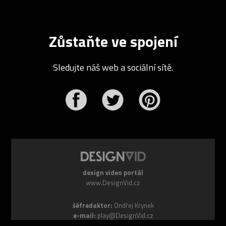
Zůstaňte ve spojení
Sledujte náš web a sociální sítě.
r
Pinterest
design video portál
www.DesignVid.cz
šéfredaktor:
Ondřej Krynek
e-mail:
play@DesignVid.cz