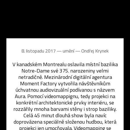
8. listopadu 2017 ― umění ―
Ondřej Krynek
V kanadském Montrealu oslavila místní bazilika
Notre-Dame své 375. narozeniny velmi
netradičně. Mezinárodní digitální agentura
Moment Factory vytvořila návštěvníkům
úchvatnou audiovizuální podívanou s názvem
Aura. Pomocí videomappignu, tedy projekci na
konkrétní architektonické prvky interiéru, se
rozzářily mnoha barvami stěny i strop baziliky.
Celá 45 minut dlouhá show byla navíc
doprovázena speciálně složenou hudbou, která
projekci jen umocňovala. Videomapping se