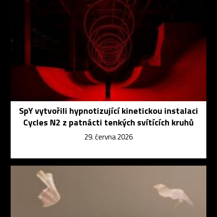
SpY vytvořili hypnotizující kinetickou instalaci
Cycles N2 z patnácti tenkých svítících kruhů
29. června 2026