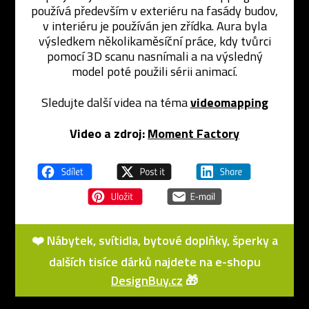
používá především v exteriéru na fasády budov,
v interiéru je používán jen zřídka. Aura byla
výsledkem několikaměsíční práce, kdy tvůrci
pomocí 3D scanu nasnímali a na výsledný
model poté použili sérii animací.
Sledujte další videa na téma
videomapping
Video a zdroj:
Moment Factory
❤️ Nábytek, svítidla, bytové doplňky, šperky a
dalších tisíce dárků najdete na e-shopu
DesignBuy.cz
🎁