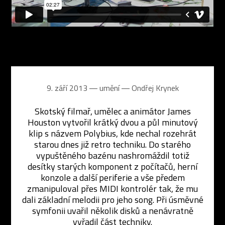
9. září 2013 ― umění ―
Ondřej Krynek
Skotský filmař, umělec a animátor James
Houston vytvořil krátký dvou a půl minutový
klip s názvem Polybius, kde nechal rozehrát
starou dnes již retro techniku. Do starého
vypuštěného bazénu nashromáždil totiž
desítky starých komponent z počítačů, herní
konzole a další periferie a vše předem
zmanipuloval přes MIDI kontrolér tak, že mu
dali základní melodii pro jeho song. Při úsměvné
symfonii uvařil několik disků a nenávratně
vyřadil část techniky.