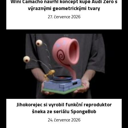
Wini Camacho navrhl koncept kupé Audi Zero s
výraznými geometrickými tvary
27. července 2026
Jihokorejec si vyrobil funkční reproduktor
šneka ze seriálu SpongeBob
24. července 2026