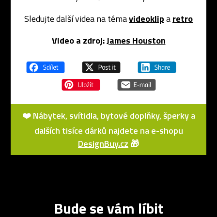
Sledujte další videa na téma
videoklip
a
retro
Video a zdroj:
James Houston
❤️ Nábytek, svítidla, bytové doplňky, šperky a
dalších tisíce dárků najdete na e-shopu
DesignBuy.cz
🎁
Bude se vám líbit