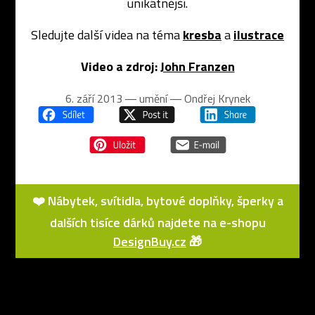
unikátnější.
Sledujte další videa na téma
kresba
a
ilustrace
Video a zdroj:
John Franzen
6. září 2013 ― umění ―
Ondřej Krynek
❤️ Nábytek, svítidla, bytové doplňky, šperky a
dalších tisíce dárků najdete na e-shopu
DesignBuy.cz
🎁