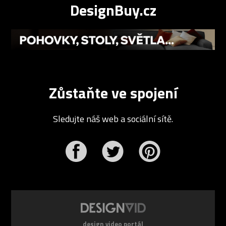
DesignBuy.cz
Zůstaňte ve spojení
Sledujte náš web a sociální sítě.
r
Pinterest
design video portál