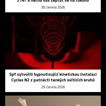
2147 a nechá vás zeptat se na cokoliv
30. června 2026
SpY vytvořili hypnotizující kinetickou instalaci
Cycles N2 z patnácti tenkých svítících kruhů
29. června 2026