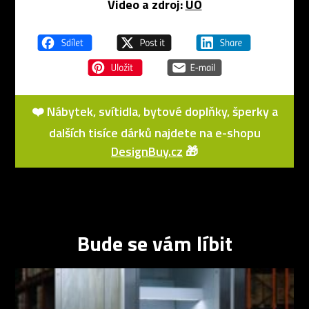
Video a zdroj:
UO
❤️ Nábytek, svítidla, bytové doplňky, šperky a
dalších tisíce dárků najdete na e-shopu
DesignBuy.cz
🎁
Bude se vám líbit