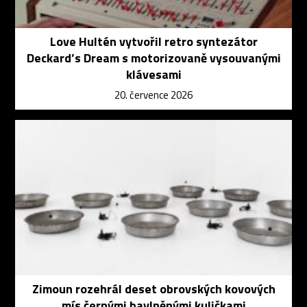
Love Hultén vytvořil retro syntezátor
Deckard’s Dream s motorizovaně vysouvanými
klávesami
20. července 2026
Zimoun rozehrál deset obrovských kovových
mís černými bavlněnými kuličkami