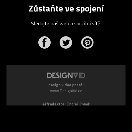
Zůstaňte ve spojení
Sledujte náš web a sociální sítě.
r
Pinterest
design video portál
www.DesignVid.cz
šéfredaktor:
Ondřej Krynek
e-mail:
play@DesignVid.cz
RSS kanál:
www.DesignVid.cz/feed
počet příspěvků:
6116 videí