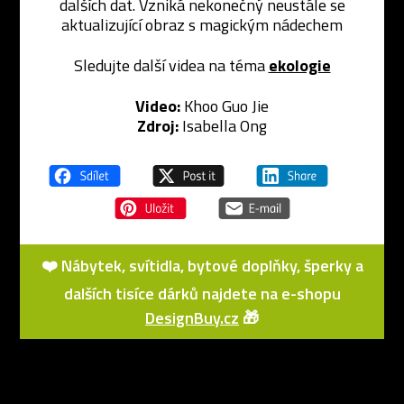
dalších dat. Vzniká nekonečný neustále se
aktualizující obraz s magickým nádechem
Sledujte další videa na téma
ekologie
Video:
Khoo Guo Jie
Zdroj:
Isabella Ong
❤️ Nábytek, svítidla, bytové doplňky, šperky a
dalších tisíce dárků najdete na e-shopu
DesignBuy.cz
🎁