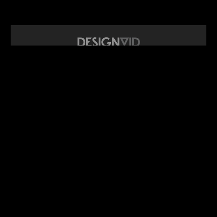
design video portál
www.DesignVid.cz
šéfredaktor:
Ondřej Krynek
e-mail:
play@DesignVid.cz
RSS kanál:
www.DesignVid.cz/feed
počet příspěvků:
6117 videí
rekord návštěvnosti:
7958 diváků/den
©
DesignCorporation s.r.o.
― Všechna práva vyhrazena ― Další
publikace bez souhlasu zakázána ― 2011–2026
webdesign & správa
www.DesignLab.cz