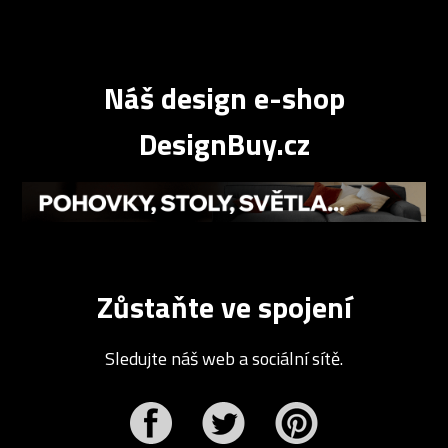
Náš design e-shop
DesignBuy.cz
Zůstaňte ve spojení
Sledujte náš web a sociální sítě.
r
Pinterest