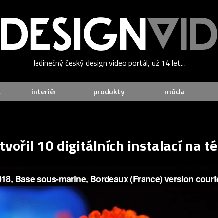
Jedinečný český design video portál, už 14 let…
a
interiér
produkty
móda
tvořil 10 digitálních instalací na