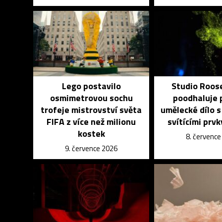
Lego postavilo
Studio Roos
osmimetrovou sochu
poodhaluje 
trofeje mistrovství světa
umělecké dílo s
FIFA z více než milionu
svítícími prvk
kostek
8. červenc
9. července 2026