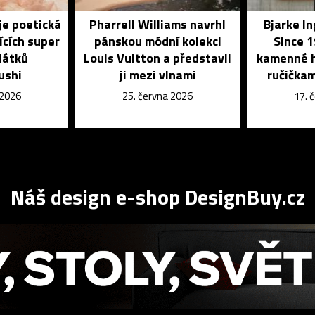
je poetická
Pharrell Williams navrhl
Bjarke I
ících super
pánskou módní kolekci
Since 1
látků
Louis Vuitton a představil
kamenné h
ushi
ji mezi vlnami
ručičkam
 2026
25. června 2026
17. 
Náš design e-shop DesignBuy.cz