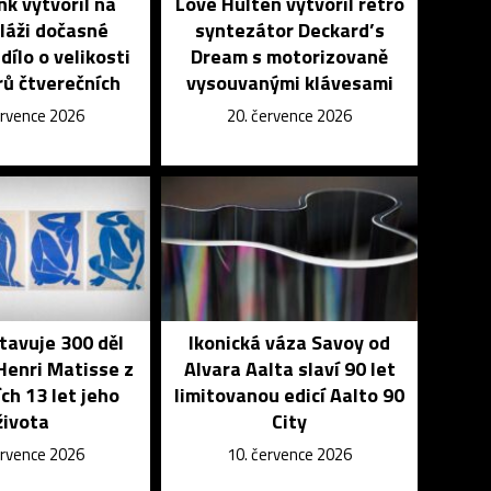
k vytvořil na
Love Hultén vytvořil retro
láži dočasné
syntezátor Deckard’s
dílo o velikosti
Dream s motorizovaně
ů čtverečních
vysouvanými klávesami
ervence 2026
20. července 2026
tavuje 300 děl
Ikonická váza Savoy od
Henri Matisse z
Alvara Aalta slaví 90 let
ch 13 let jeho
limitovanou edicí Aalto 90
života
City
ervence 2026
10. července 2026