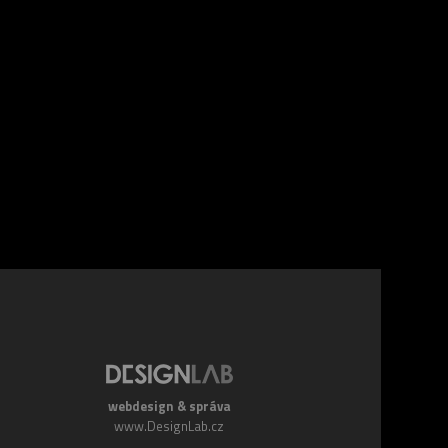
webdesign & správa
www.DesignLab.cz