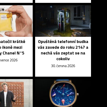
atočil krátké
Opuštěná telefonní budka
o ikoně mezi
vás zavede do roku 2147 a
y Chanel N°5
nechá vás zeptat se na
cokoliv
ervence 2026
30. června 2026