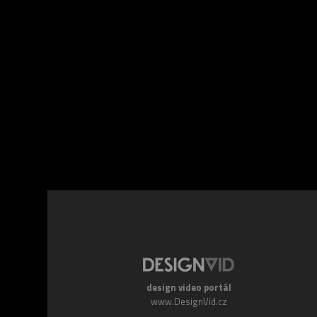
Facebook
Twitte
design video portál
www.DesignVid.cz