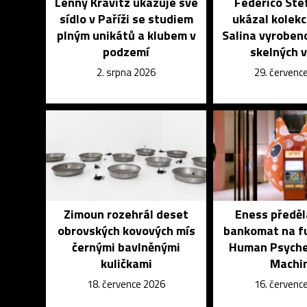
Lenny Kravitz ukazuje své
Federico Ste
sídlo v Paříži se studiem
ukázal kolekci
plným unikátů a klubem v
Salina vyroben
podzemí
skelných 
2. srpna 2026
29. červenc
Zimoun rozehrál deset
Eness předěl
obrovských kovových mís
bankomat na fu
černými bavlněnými
Human Psyche 
kuličkami
Machi
18. července 2026
16. červenc