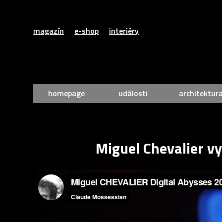
magazín
e-shop
interiéry
homepage
události
architektur
Miguel Chevalier vy