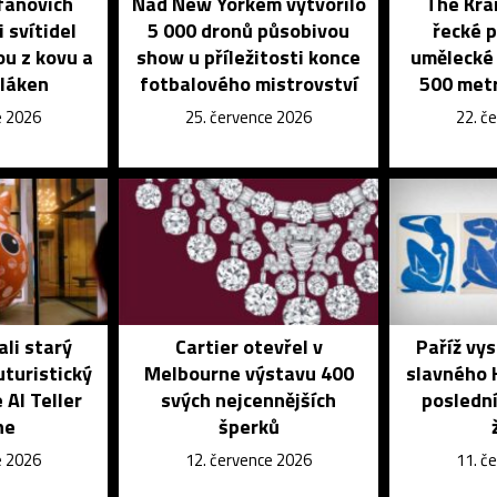
fanovich
Nad New Yorkem vytvořilo
The Kran
 svítidel
5 000 dronů působivou
řecké p
ou z kovu a
show u příležitosti konce
umělecké 
vláken
fotbalového mistrovství
500 metr
e 2026
25. července 2026
22. č
ali starý
Cartier otevřel v
Paříž vys
turistický
Melbourne výstavu 400
slavného 
AI Teller
svých nejcennějších
poslední
ne
šperků
e 2026
12. července 2026
11. č