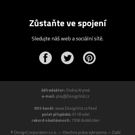
Zůstaňte ve spojení
Sledujte náš web a sociální sítě.
r
Pinterest
šéfredaktor:
Ondřej Krynek
e-mail:
play@DesignVid.cz
RSS kanál:
www.DesignVid.cz/feed
počet příspěvků:
6118 videí
rekord návštěvnosti:
7958 diváků/den
©
DesignCorporation s.r.o.
― Všechna práva vyhrazena ― Další