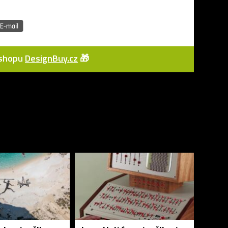
e-shopu
DesignBuy.cz
🎁