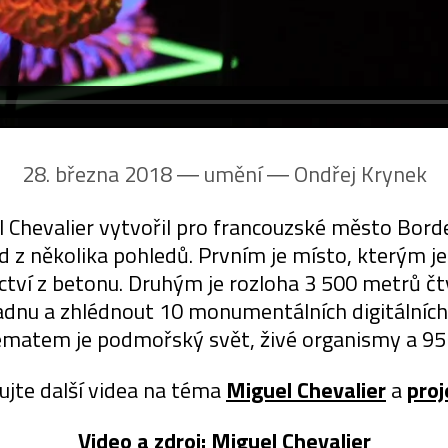
28. března 2018 ― umění ―
Ondřej Krynek
 Chevalier vytvořil pro francouzské město Bord
ned z několika pohledů. Prvním je místo, kterým 
ví z betonu. Druhým je rozloha 3 500 metrů čtv
adnu a zhlédnout 10 monumentálních digitálních i
ématem je podmořský svět, živé organismy a 95
ujte další videa na téma
Miguel Chevalier
a
proj
Video a zdroj:
Miguel Chevalier