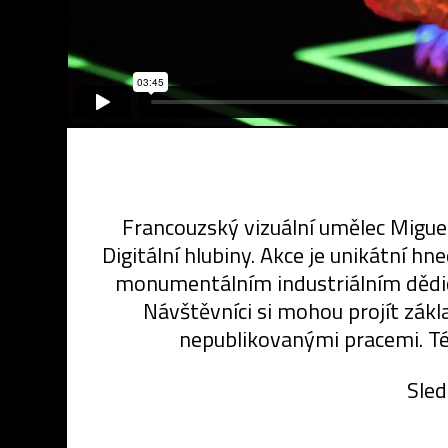
Francouzský vizuální umělec Miguel
Digitální hlubiny. Akce je unikátní h
monumentálním industriálním dědict
Návštěvníci si mohou projít zákl
nepublikovanými pracemi. T
Sled