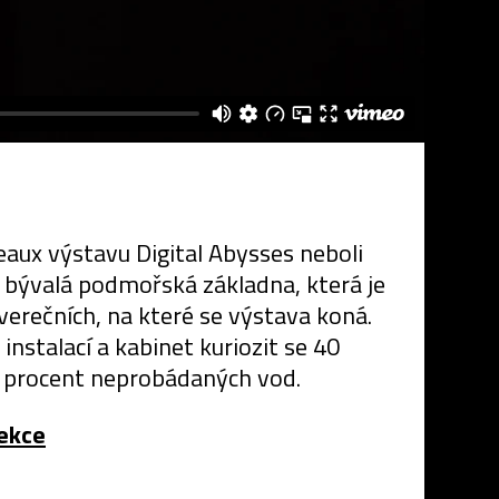
eaux výstavu Digital Abysses neboli
je bývalá podmořská základna, která je
erečních, na které se výstava koná.
nstalací a kabinet kuriozit se 40
 procent neprobádaných vod.
ekce