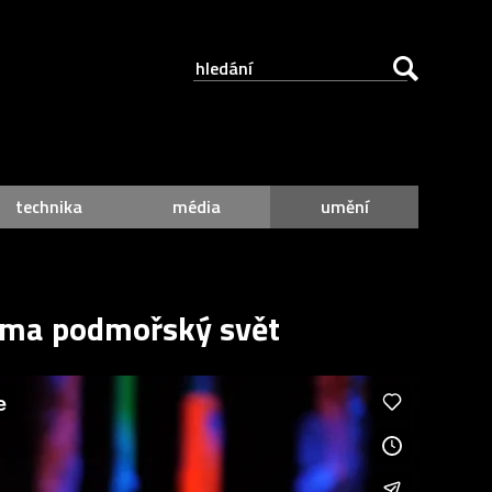
technika
média
umění
 téma podmořský svět