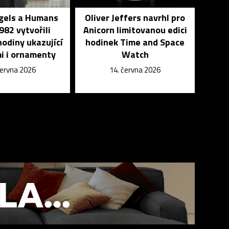
ngels a Humans
Oliver Jeffers navrhl pro
982 vytvořili
Anicorn limitovanou edici
odiny ukazující
hodinek Time and Space
i i ornamenty
Watch
června 2026
14. června 2026