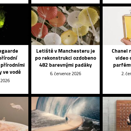
egaarde
Letiště v Manchesteru je
Chanel n
přírodní
po rekonstrukci ozdobeno
video 
 přírodními
482 barevnými padáky
parfém
y ve vodě
6. července 2026
2. č
e 2026