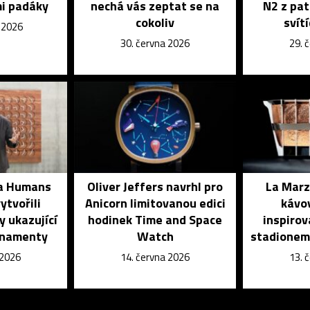
i padáky
nechá vás zeptat se na
N2 z pat
cokoliv
svít
e 2026
30. června 2026
29. 
 a Humans
Oliver Jeffers navrhl pro
La Marz
ytvořili
Anicorn limitovanou edici
kávo
 ukazující
hodinek Time and Space
inspiro
ornamenty
Watch
stadionem
 2026
14. června 2026
13. 