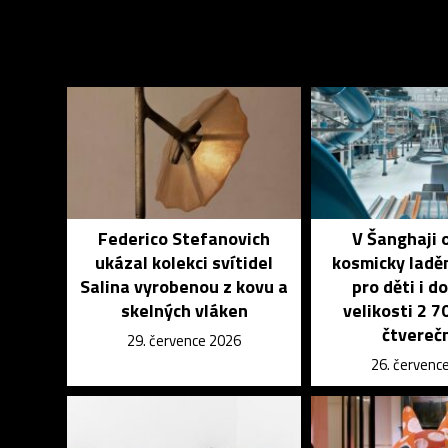
Federico Stefanovich
V Šanghaji 
ukázal kolekci svítidel
kosmicky ladě
Salina vyrobenou z kovu a
pro děti i d
skelných vláken
velikosti 2 
čtvereč
29. července 2026
26. červenc