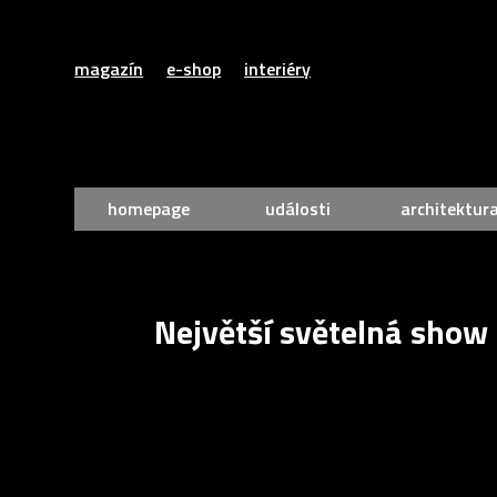
magazín
e-shop
interiéry
homepage
události
architektur
Největší světelná show 