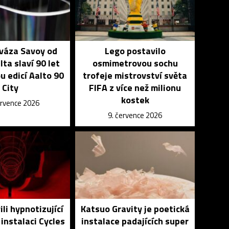
 váza Savoy od
Lego postavilo
lta slaví 90 let
osmimetrovou sochu
u edicí Aalto 90
trofeje mistrovství světa
City
FIFA z více než milionu
kostek
ervence 2026
9. července 2026
ili hypnotizující
Katsuo Gravity je poetická
 instalaci Cycles
instalace padajících super