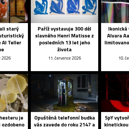
ali starý
Paříž vystavuje 300 děl
Ikonická
turistický
slavného Henri Matisse z
Alvara Aa
AI Teller
posledních 13 let jeho
limitovano
ne
života
e 2026
11. července 2026
10. č
hesteru je
Opuštěná telefonní budka
SpY vytvoř
i ozdobeno
vás zavede do roku 2147 a
kinetickou