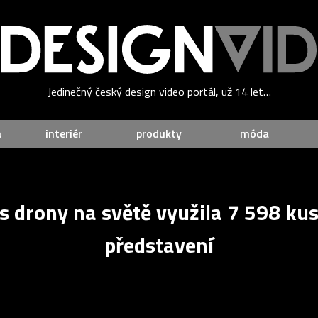
Jedinečný český design video portál, už 14 let…
a
interiér
produkty
móda
s drony na světě využila 7 598 ku
představení