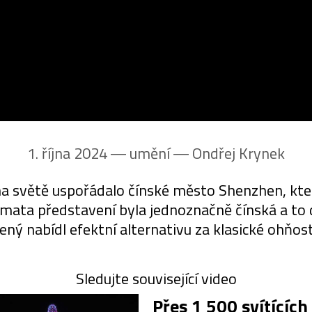
1. října 2024 ― umění ―
Ondřej Krynek
 světě uspořádalo čínské město Shenzhen, kte
ata představení byla jednoznačně čínská a to dra
ený nabídl efektní alternativu za klasické ohňos
Sledujte související video
Přes 1 500 svítících