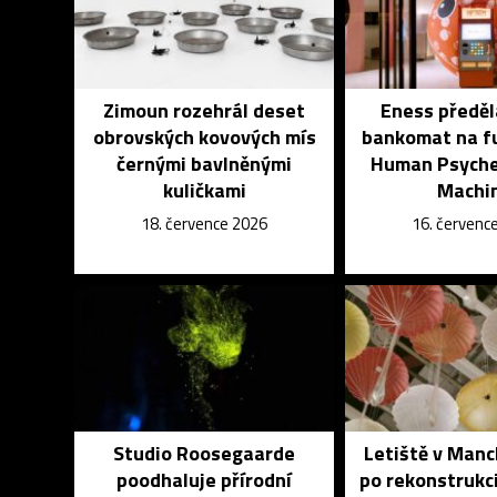
Zimoun rozehrál deset
Eness předěl
obrovských kovových mís
bankomat na fu
černými bavlněnými
Human Psyche 
kuličkami
Machi
18. července 2026
16. červenc
Studio Roosegaarde
Letiště v Manc
poodhaluje přírodní
po rekonstrukc