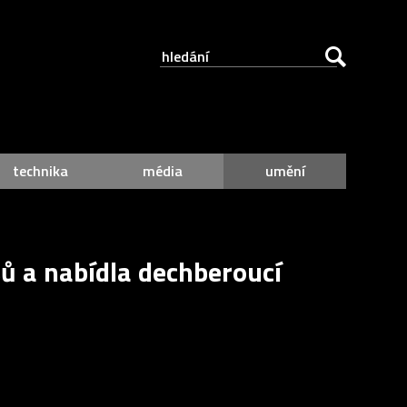
technika
média
umění
sů a nabídla dechberoucí