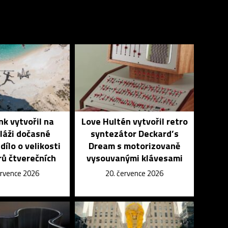
k vytvořil na
Love Hultén vytvořil retro
láži dočasné
syntezátor Deckard’s
dílo o velikosti
Dream s motorizovaně
ů čtverečních
vysouvanými klávesami
ervence 2026
20. července 2026