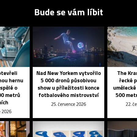
Bude se vám líbit
otevřeli
Nad New Yorkem vytvořilo
The Kran
nou hernu
5 000 dronů působivou
řecké p
ospělé o
show u příležitosti konce
umělecké 
700 metrů
fotbalového mistrovství
500 metr
ních
25. července 2026
22. č
e 2026