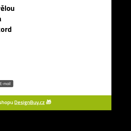
vělou
a
kord
e-shopu
DesignBuy.cz
🎁