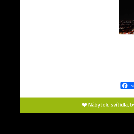
❤️ Nábytek, svítidla, 