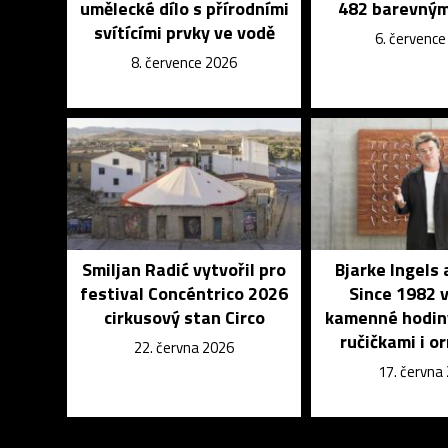
umělecké dílo s přírodními
482 barevným
svítícími prvky ve vodě
6. červenc
8. července 2026
Smiljan Radić vytvořil pro
Bjarke Ingels
festival Concéntrico 2026
Since 1982 v
cirkusový stan Circo
kamenné hodiny
ručičkami i 
22. června 2026
17. června