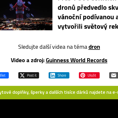
dronů předvedlo sk
vánoční podívanou 
vytvořili světový re
Sledujte další videa na téma
dron
Video a zdroj:
Guinness World Records
bytové doplňky, šperky a dalších tisíce dárků najdete na 