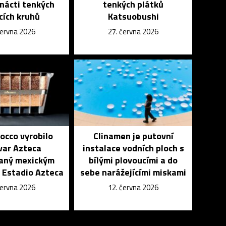
nácti tenkých
tenkých plátků
ících kruhů
Katsuobushi
června 2026
27. června 2026
occo vyrobilo
Clinamen je putovní
var Azteca
instalace vodních ploch s
vaný mexickým
bílými plovoucími a do
 Estadio Azteca
sebe narážejícími miskami
června 2026
12. června 2026