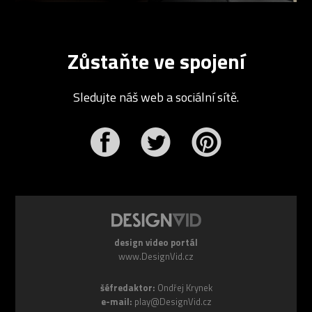
Zůstaňte ve spojení
Sledujte náš web a sociální sítě.
r
Pinterest
design video portál
www.DesignVid.cz
šéfredaktor:
Ondřej Krynek
e-mail:
play@DesignVid.cz