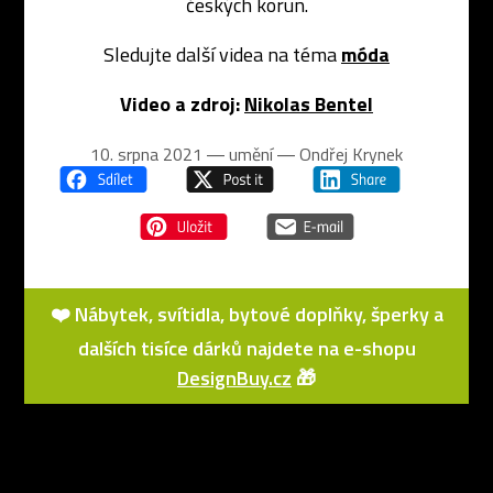
českých korun.
Sledujte další videa na téma
móda
Video a zdroj:
Nikolas Bentel
10. srpna 2021 ― umění ―
Ondřej Krynek
❤️ Nábytek, svítidla, bytové doplňky, šperky a
dalších tisíce dárků najdete na e-shopu
DesignBuy.cz
🎁