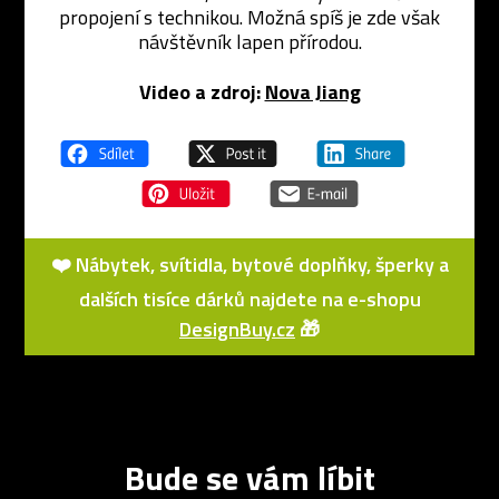
propojení s technikou. Možná spíš je zde však
návštěvník lapen přírodou.
Video a zdroj:
Nova Jiang
❤️ Nábytek, svítidla, bytové doplňky, šperky a
dalších tisíce dárků najdete na e-shopu
DesignBuy.cz
🎁
Bude se vám líbit