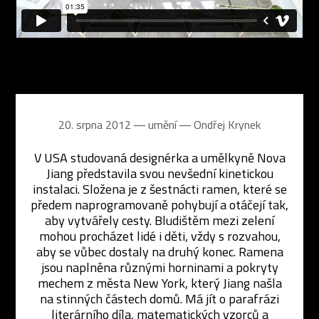
20. srpna 2012 ― umění ―
Ondřej Krynek
V USA studovaná designérka a umělkyně Nova
Jiang představila svou nevšední kinetickou
instalaci. Složena je z šestnácti ramen, které se
předem naprogramovaně pohybují a otáčejí tak,
aby vytvářely cesty. Bludištěm mezi zelení
mohou procházet lidé i děti, vždy s rozvahou,
aby se vůbec dostaly na druhý konec. Ramena
jsou naplněna různými horninami a pokryty
mechem z města New York, který Jiang našla
na stinných částech domů. Má jít o parafrázi
literárního díla, matematických vzorců a