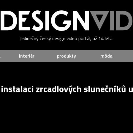
Jedinečný český design video portál, už 14 let…
a
interiér
produkty
móda
 instalaci zrcadlových slunečníků