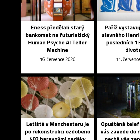
Eness předělali starý
Paříž vystavu
bankomat na futuristický
slavného Henri
Human Psyche AI Teller
posledních 13
Machine
život
16. července 2026
11. červenc
Letiště v Manchesteru je
Opuštěná telef
po rekonstrukci ozdobeno
vás zavede do 
482 barevnými padáky
nechá vás zep