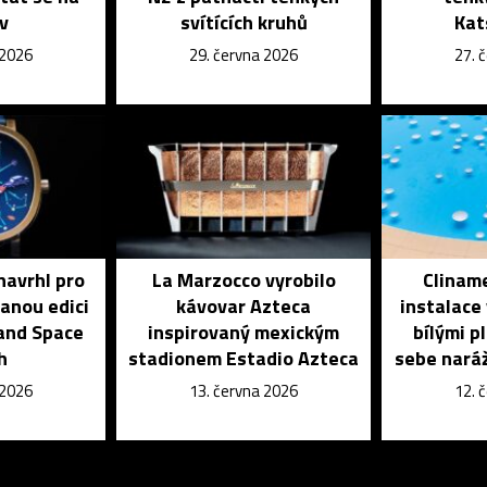
iv
svítících kruhů
Kat
 2026
29. června 2026
27. 
navrhl pro
La Marzocco vyrobilo
Cliname
vanou edici
kávovar Azteca
instalace
and Space
inspirovaný mexickým
bílými p
h
stadionem Estadio Azteca
sebe naráž
 2026
13. června 2026
12. 