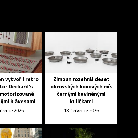
n vytvořil retro
Zimoun rozehrál deset
tor Deckard’s
obrovských kovových mís
 motorizovaně
černými bavlněnými
ými klávesami
kuličkami
ervence 2026
18. července 2026