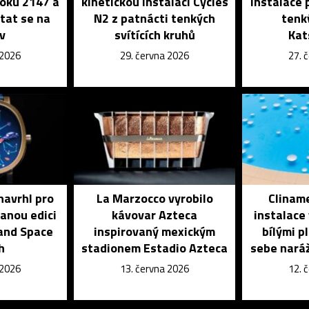
roku 2147 a
kinetickou instalaci Cycles
instalace 
tat se na
N2 z patnácti tenkých
tenk
iv
svítících kruhů
Kat
 2026
29. června 2026
27. 
navrhl pro
La Marzocco vyrobilo
Cliname
vanou edici
kávovar Azteca
instalace
and Space
inspirovaný mexickým
bílými p
h
stadionem Estadio Azteca
sebe naráž
 2026
13. června 2026
12. 