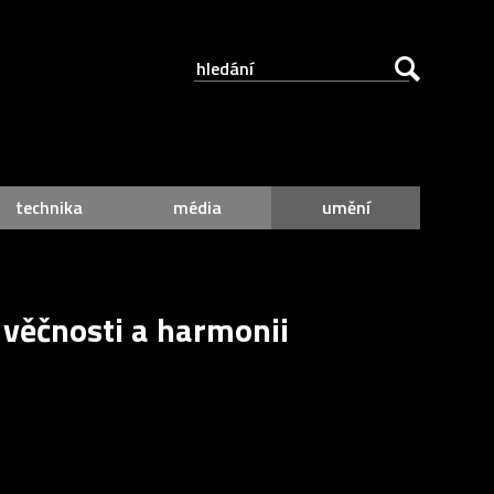
technika
média
umění
í věčnosti a harmonii