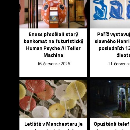
Eness předělali starý
Paříž vystavu
bankomat na futuristický
slavného Henri
Human Psyche AI Teller
posledních 13
Machine
život
16. července 2026
11. červenc
Letiště v Manchesteru je
Opuštěná telef