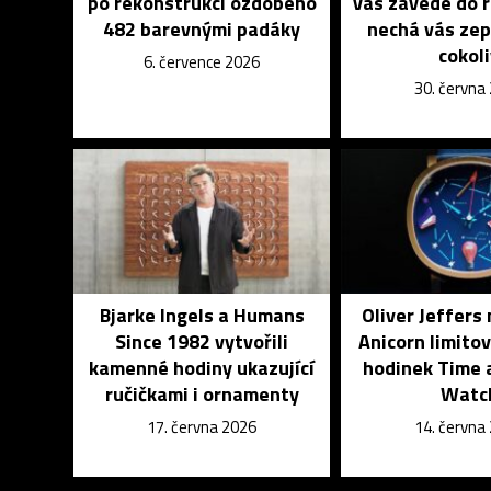
po rekonstrukci ozdobeno
vás zavede do 
482 barevnými padáky
nechá vás zep
cokol
6. července 2026
30. června
Bjarke Ingels a Humans
Oliver Jeffers 
Since 1982 vytvořili
Anicorn limito
kamenné hodiny ukazující
hodinek Time 
ručičkami i ornamenty
Watc
17. června 2026
14. června