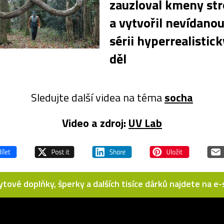
zauzloval kmeny st
a vytvořil nevídano
sérii hyperrealistic
děl
Sledujte další videa na téma
socha
Video a zdroj:
UV Lab
bytové doplňky, šperky a dalších tisíce dárků najdete na 