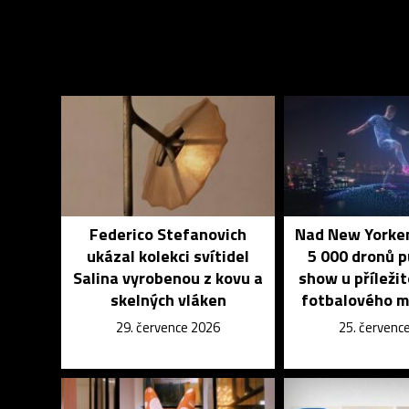
Federico Stefanovich
Nad New Yorkem
ukázal kolekci svítidel
5 000 dronů 
Salina vyrobenou z kovu a
show u příleži
skelných vláken
fotbalového m
29. července 2026
25. červenc