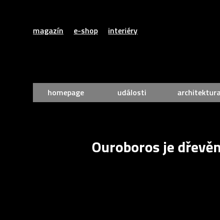
magazín
e-shop
interiéry
homepage
události
architektur
Ouroboros je dřevěná