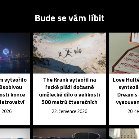
Bude se vám líbit
 vytvořilo
The Krank vytvořil na
Love Hulté
působivou
řecké pláži dočasné
syntezá
tosti konce
umělecké dílo o velikosti
Dream s
istrovství
500 metrů čtverečních
vysouvan
e 2026
22. července 2026
20. č