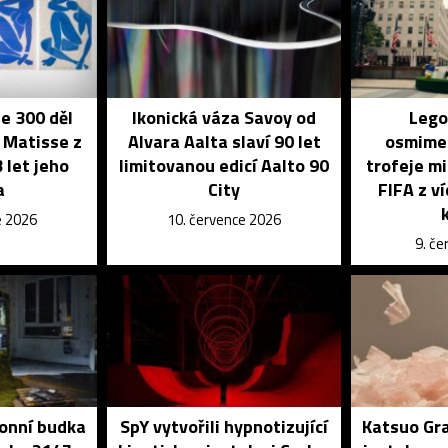
je 300 děl
Ikonická váza Savoy od
Lego
 Matisse z
Alvara Aalta slaví 90 let
osmime
 let jeho
limitovanou edicí Aalto 90
trofeje mi
a
City
FIFA z v
e 2026
10. července 2026
9. č
onní budka
SpY vytvořili hypnotizující
Katsuo Gra