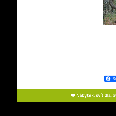
❤️ Nábytek, svítidla, 