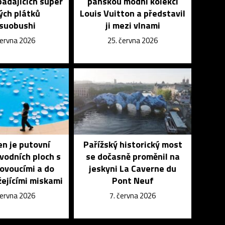
padajících super
pánskou módní kolekci
ých plátků
Louis Vuitton a představil
suobushi
ji mezi vlnami
června 2026
25. června 2026
n je putovní
Pařížský historický most
 vodních ploch s
se dočasně proměnil na
lovoucími a do
jeskyni La Caverne du
ejícími miskami
Pont Neuf
června 2026
7. června 2026