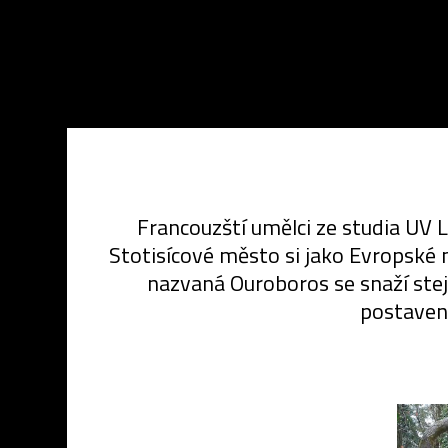
Francouzští umělci ze studia UV La
Stotisícové město si jako Evropské 
nazvaná Ouroboros se snaží ste
postavena