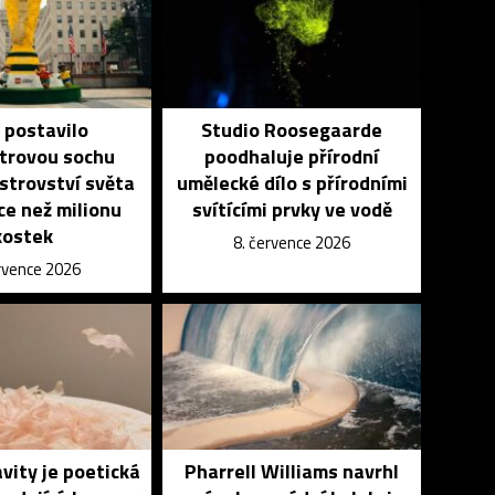
 postavilo
Studio Roosegaarde
trovou sochu
poodhaluje přírodní
strovství světa
umělecké dílo s přírodními
íce než milionu
svítícími prvky ve vodě
kostek
8. července 2026
ervence 2026
vity je poetická
Pharrell Williams navrhl