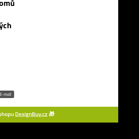
romů
u
kých
e-shopu
DesignBuy.cz
🎁