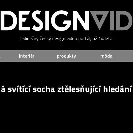
Jedinečný český design video portál, už 14 let…
a
interiér
produkty
móda
 svítící socha ztělesňující hledán