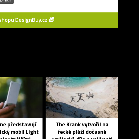
e-shopu
DesignBuy.cz
🎁
ne představují
The Krank vytvořil na
ický mobil Light
řecké pláži dočasné