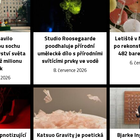
avilo
Studio Roosegaarde
Letiště v
u sochu
poodhaluje přírodní
po rekons
vství světa
umělecké dílo s přírodními
482 bar
ž milionu
svítícími prvky ve vodě
6. č
k
8. července 2026
e 2026
pnotizující
Katsuo Gravity je poetická
Bjarke I