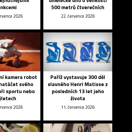
nejnutnějšími
umělecké dílo o velikosti
unkcemi
500 metrů čtverečních
ervence 2026
22. července 2026
vní kamera robot
Paříž vystavuje 300 děl
natáčet svého
slavného Henri Matisse z
při sportu nebo
posledních 13 let jeho
ýletech
života
ervence 2026
11. července 2026