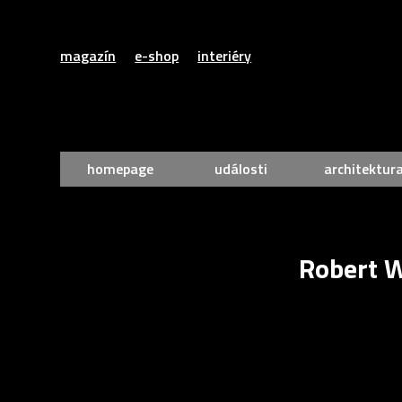
magazín
e-shop
interiéry
homepage
události
architektur
Robert W