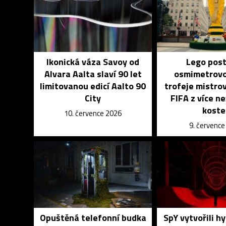
Ikonická váza Savoy od
Lego post
Alvara Aalta slaví 90 let
osmimetrovo
limitovanou edicí Aalto 90
trofeje mistro
City
FIFA z více ne
koste
10. července 2026
9. červenc
Opuštěná telefonní budka
SpY vytvořili hy