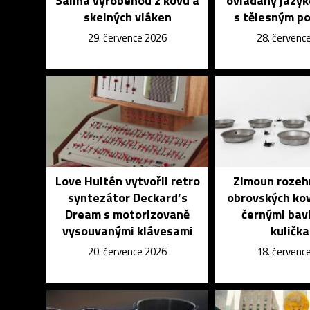
Salina vyrobenou z kovu a
ovládaný jazyk
skelných vláken
s tělesným p
29. července 2026
28. červenc
Love Hultén vytvořil retro
Zimoun rozeh
syntezátor Deckard’s
obrovských ko
Dream s motorizovaně
černými bav
vysouvanými klávesami
kuličk
20. července 2026
18. červenc