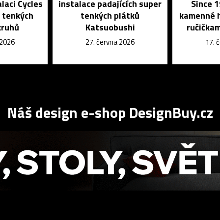
laci Cycles
instalace padajících super
Since 1
i tenkých
tenkých plátků
kamenné h
kruhů
Katsuobushi
ručičkam
 2026
27. června 2026
17. 
Náš design e-shop DesignBuy.cz