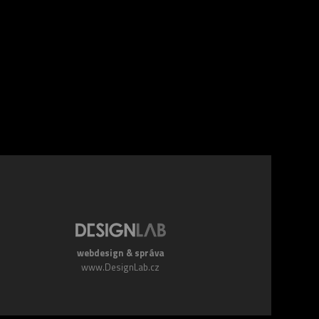
webdesign & správa
www.DesignLab.cz