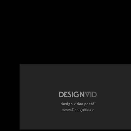
Facebook
Twitte
design video portál
www.DesignVid.cz