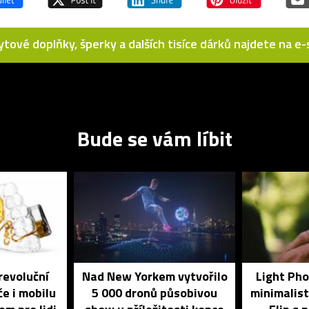
bytové doplňky, šperky a dalších tisíce dárků najdete na 
Bude se vám líbit
revoluční
Nad New Yorkem vytvořilo
Light Pho
če i mobilu
5 000 dronů působivou
minimalist