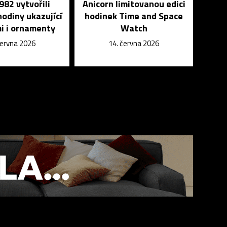
982 vytvořili
Anicorn limitovanou edici
odiny ukazující
hodinek Time and Space
i i ornamenty
Watch
června 2026
14. června 2026