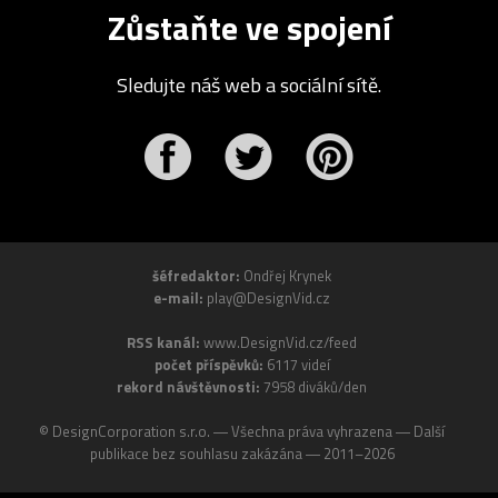
Zůstaňte ve spojení
Sledujte náš web a sociální sítě.
r
Pinterest
šéfredaktor:
Ondřej Krynek
e-mail:
play@DesignVid.cz
RSS kanál:
www.DesignVid.cz/feed
počet příspěvků:
6117 videí
rekord návštěvnosti:
7958 diváků/den
©
DesignCorporation s.r.o.
― Všechna práva vyhrazena ― Další
publikace bez souhlasu zakázána ― 2011–2026