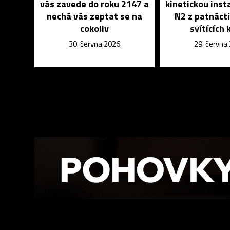
vás zavede do roku 2147 a
kinetickou insta
nechá vás zeptat se na
N2 z patnáct
cokoliv
svítících 
30. června 2026
29. června