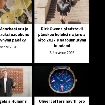
 Manchesteru je
Rick Owens představil
trukci ozdobeno
pánskou kolekci na jaro a
evnými padáky
léto 2027 s nafouknutými
bundami
ervence 2026
3. července 2026
ngels a Humans
Oliver Jeffers navrhl pro