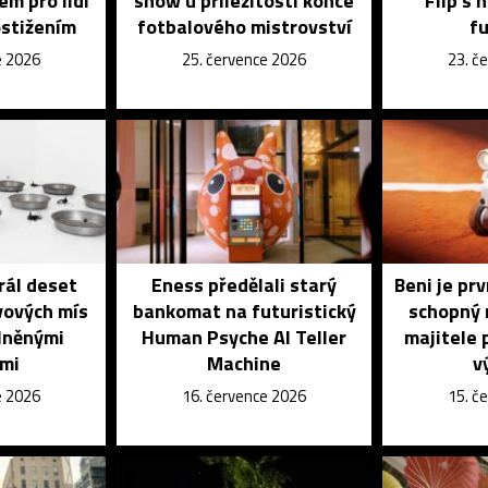
em pro lidi
show u příležitosti konce
Flip s 
ostižením
fotbalového mistrovství
f
e 2026
25. července 2026
23. č
rál deset
Eness předělali starý
Beni je pr
vových mís
bankomat na futuristický
schopný 
lněnými
Human Psyche AI Teller
majitele 
ami
Machine
v
e 2026
16. července 2026
15. č