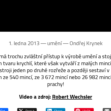
1. ledna 2013 ― umění ―
Ondřej Krynek
 trochu zvláštní přístup k výrobě umění a stojí
h tvaru krychlí, které však vytváří z malých min
troji jeden po druhé rozřeže a později sestaví 
h ze 540 mincí, ze 3 672 mincí nebo 26 982 minc
prachy!
Video a zdroj:
Robert Wechsler