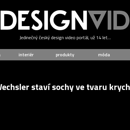
Jedinečný český design video portál, už 14 let…
a
interiér
produkty
móda
echsler staví sochy ve tvaru krychl