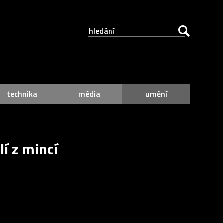
technika
média
umění
í z mincí