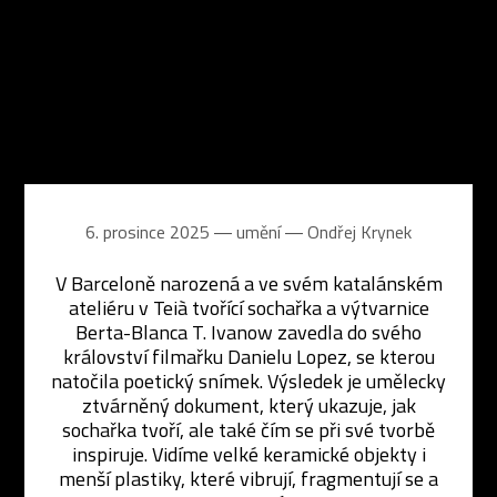
6. prosince 2025 ― umění ―
Ondřej Krynek
V Barceloně narozená a ve svém katalánském
ateliéru v Teià tvořící sochařka a výtvarnice
Berta-Blanca T. Ivanow zavedla do svého
království filmařku Danielu Lopez, se kterou
natočila poetický snímek. Výsledek je umělecky
ztvárněný dokument, který ukazuje, jak
sochařka tvoří, ale také čím se při své tvorbě
inspiruje. Vidíme velké keramické objekty i
menší plastiky, které vibrují, fragmentují se a