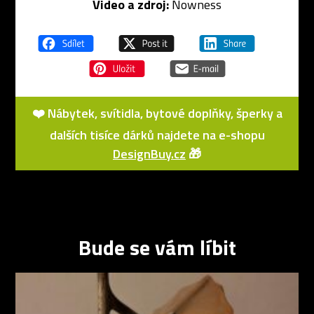
Video a zdroj:
Nowness
❤️ Nábytek, svítidla, bytové doplňky, šperky a
dalších tisíce dárků najdete na e-shopu
DesignBuy.cz
🎁
Bude se vám líbit