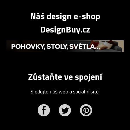
Náš design e-shop
DesignBuy.cz
Zůstaňte ve spojení
Sledujte náš web a sociální sítě.
r
Pinterest