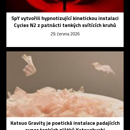
SpY vytvořili hypnotizující kinetickou instalaci
Cycles N2 z patnácti tenkých svítících kruhů
29. června 2026
Katsuo Gravity je poetická instalace padajících
super tenkých plátků Katsuobushi