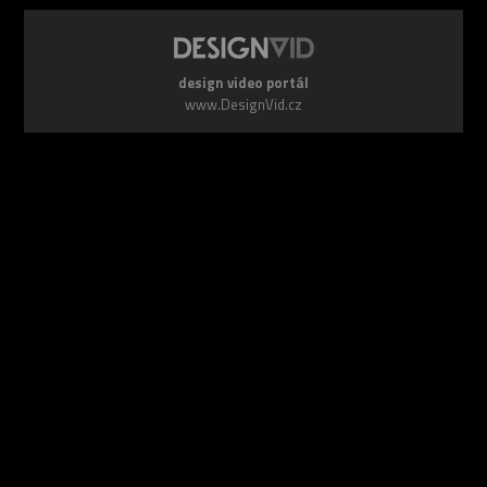
design video portál
www.DesignVid.cz
šéfredaktor:
Ondřej Krynek
e-mail:
play@DesignVid.cz
RSS kanál:
www.DesignVid.cz/feed
počet příspěvků:
6119 videí
rekord návštěvnosti:
7958 diváků/den
©
DesignCorporation s.r.o.
― Všechna práva vyhrazena ― Další
publikace bez souhlasu zakázána ― 2011–2026
webdesign & správa
www.DesignLab.cz