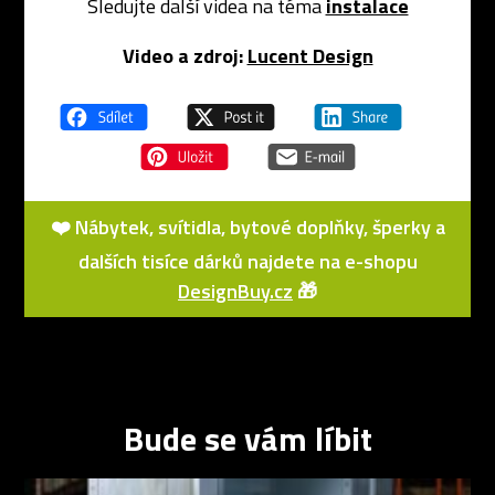
Sledujte další videa na téma
instalace
Video a zdroj:
Lucent Design
❤️ Nábytek, svítidla, bytové doplňky, šperky a
dalších tisíce dárků najdete na e-shopu
DesignBuy.cz
🎁
Bude se vám líbit