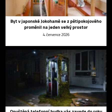
Byt v japonské Jokohamě se z pětipokojového
proměnil na jeden velký prostor
4. července 2026
Opuštěná telefonní budka vás zavede do roku