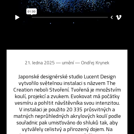
21. ledna 2025 ― umění ―
Ondřej Krynek
Japonské designérské studio Lucent Design
vytvořilo světelnou instalaci s názvem The
Creation neboli Stvoření. Tvořená je množstvím
koulí, projekcí a zvukem. Evokovat má počátky
vesmíru a pohltit návštěvníka svou intenzitou.
V instalaci je použito 20 335 průsvitných a
matných neprůhledných akrylových koulí podle
souřadnic pak umisťováno do shluků tak, aby
vytvářely celistvý a přirozený dojem. Na