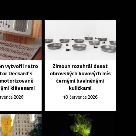
n vytvořil retro
Zimoun rozehrál deset
tor Deckard’s
obrovských kovových mís
 motorizovaně
černými bavlněnými
ými klávesami
kuličkami
ervence 2026
18. července 2026