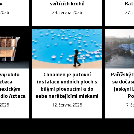
iv
svítících kruhů
Kat
 2026
29. června 2026
27. 
vyrobilo
Clinamen je putovní
Pařížský 
zteca
instalace vodních ploch s
se dočas
mexickým
bílými plovoucími a do
jeskyni 
dio Azteca
sebe narážejícími miskami
Po
 2026
12. června 2026
7. 