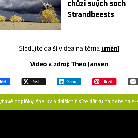
chůzi svých soch
Strandbeests
Sledujte další videa na téma
umění
Video a zdroj:
Theo Jansen
bytové doplňky, šperky a dalších tisíce dárků najdete na 