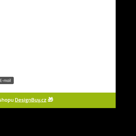
e-shopu
DesignBuy.cz
🎁