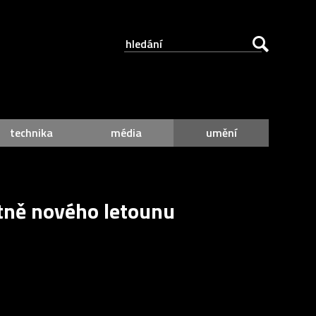
technika
média
umění
tně nového letounu