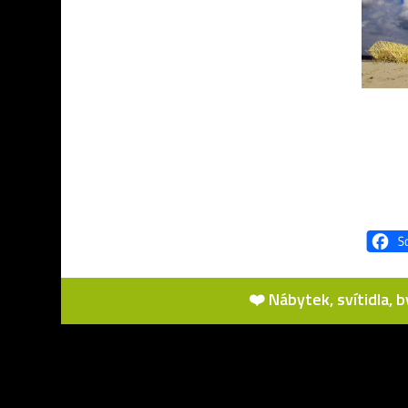
❤️ Nábytek, svítidla, 