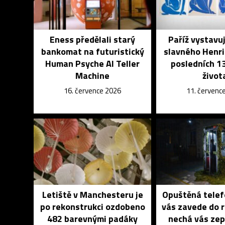
Eness předělali starý
Paříž vystavu
bankomat na futuristický
slavného Henri
Human Psyche AI Teller
posledních 13
Machine
život
16. července 2026
11. červenc
Letiště v Manchesteru je
Opuštěná telef
po rekonstrukci ozdobeno
vás zavede do 
482 barevnými padáky
nechá vás zep