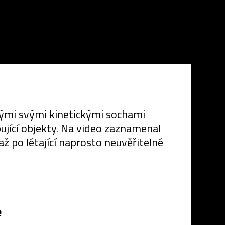
vými svými kinetickými sochami
jící objekty. Na video zaznamenal
ž po létající naprosto neuvěřitelné
e