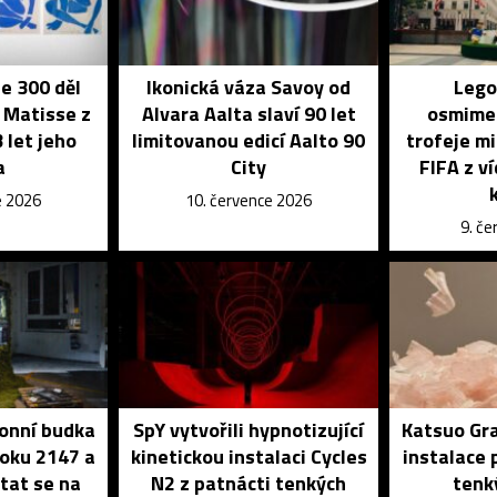
je 300 děl
Ikonická váza Savoy od
Lego
 Matisse z
Alvara Aalta slaví 90 let
osmime
 let jeho
limitovanou edicí Aalto 90
trofeje mi
a
City
FIFA z v
e 2026
10. července 2026
9. č
onní budka
SpY vytvořili hypnotizující
Katsuo Gra
roku 2147 a
kinetickou instalaci Cycles
instalace 
tat se na
N2 z patnácti tenkých
tenk