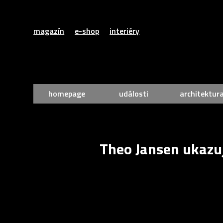
magazín
e-shop
interiéry
homepage
události
architektur
Theo Jansen ukazu