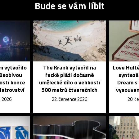
Bude se vám líbit
 vytvořilo
The Krank vytvořil na
Love Hulté
působivou
řecké pláži dočasné
syntezá
tosti konce
umělecké dílo o velikosti
Dream s
istrovství
500 metrů čtverečních
vysouvan
e 2026
22. července 2026
20. č