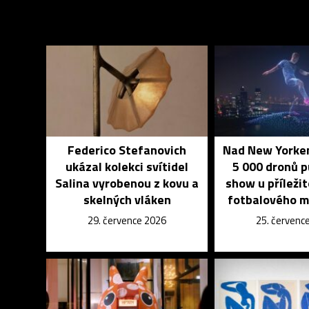
Federico Stefanovich
Nad New Yorkem
ukázal kolekci svítidel
5 000 dronů 
Salina vyrobenou z kovu a
show u příleži
skelných vláken
fotbalového m
29. července 2026
25. červenc