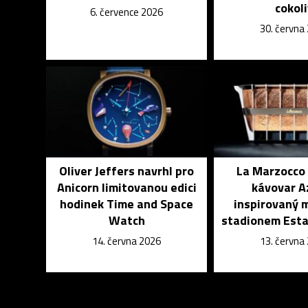
cokol
6. července 2026
30. června
Oliver Jeffers navrhl pro
La Marzocco 
Anicorn limitovanou edici
kávovar A
hodinek Time and Space
inspirovaný 
Watch
stadionem Esta
14. června 2026
13. června