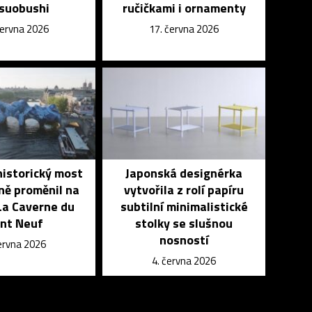
suobushi
ručičkami i ornamenty
června 2026
17. června 2026
historický most
Japonská designérka
ně proměnil na
vytvořila z rolí papíru
La Caverne du
subtilní minimalistické
nt Neuf
stolky se slušnou
nosností
června 2026
4. června 2026