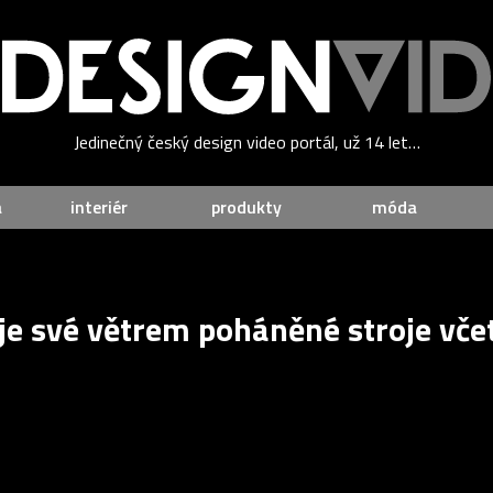
Jedinečný český design video portál, už 14 let…
a
interiér
produkty
móda
je své větrem poháněné stroje vče