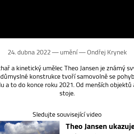
24. dubna 2022 ― umění ―
Ondřej Krynek
hař a kinetický umělec Theo Jansen je známý s
a důmyslné konstrukce tvoří samovolně se pohybu
du a to do konce roku 2021. Od menších objektů a
stoje.
Sledujte související video
Theo Jansen ukazuj