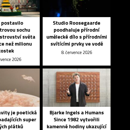
 postavilo
Studio Roosegaarde
trovou sochu
poodhaluje přírodní
strovství světa
umělecké dílo s přírodními
íce než milionu
svítícími prvky ve vodě
kostek
8. července 2026
ervence 2026
vity je poetická
Bjarke Ingels a Humans
padajících super
Since 1982 vytvořili
ých plátků
kamenné hodiny ukazující