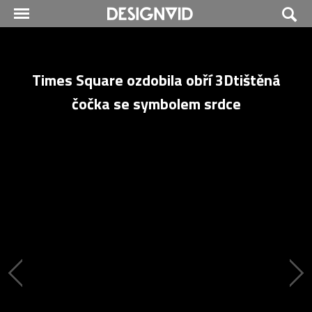
Times Square ozdobila obří 3Dtištěná
čočka se symbolem srdce