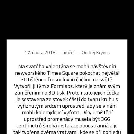
17. února 2018 ― umění ―
Ondřej Krynek
Na svatého Valentýna se mohli návštěvníci
newyorského Times Square pokochat největší
3Dtištěnou fresnelovou čočkou na světě.
Vytvořil ji tým z Formlabs, který je znám svým
zaměřením na 3D tisk. Proto i tato jejich čočka
je sestavena ze stovek částí do tvaru kruhu s
vyříznutým srdcem uprostřed, aby se v něm
mohli kolemjdoucí vyfotit. Díky umístění
uprostřed promenády musela být 366
centimetrů široká instalace oboustranná a je
tak tvořena dvěma vrstvami, kde se při pohledu