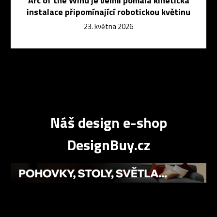
Arc of the Wind je velmi pomalá kinetická
instalace připomínající robotickou květinu
23. května 2026
Náš design e-shop
DesignBuy.cz