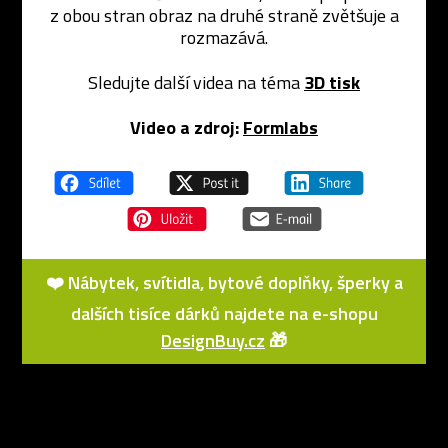
z obou stran obraz na druhé straně zvětšuje a
rozmazává.
Sledujte další videa na téma
3D tisk
Video a zdroj:
Formlabs
❤️ Nábytek, svítidla, bytové doplňky, šperky a
dalších tisíce dárků najdete na e-shopu
DesignBuy.cz
🎁