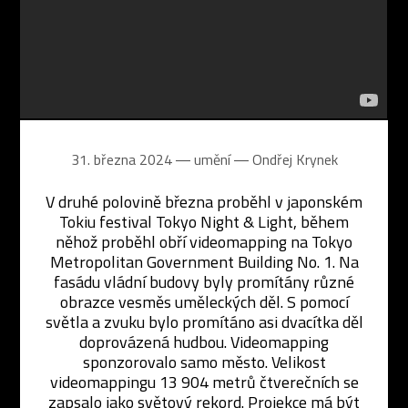
31. března 2024 ― umění ―
Ondřej Krynek
V druhé polovině března proběhl v japonském
Tokiu festival Tokyo Night & Light, během
něhož proběhl obří videomapping na Tokyo
Metropolitan Government Building No. 1. Na
fasádu vládní budovy byly promítány různé
obrazce vesměs uměleckých děl. S pomocí
světla a zvuku bylo promítáno asi dvacítka děl
doprovázená hudbou. Videomapping
sponzorovalo samo město. Velikost
videomappingu 13 904 metrů čtverečních se
zapsalo jako světový rekord. Projekce má být