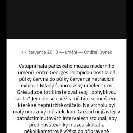
17. července 2013 ― umění ―
Ondřej Krynek
Vstupní hala pařížského muzea moderního
umění Centre Georges Pompidou hostila od
půlky června do půlky července netradiční
exhibici. Mladý francouzský umělec Loris
Gréaud zde totiž instaloval svoji „pohyblivou
sochu“. Jednalo se o věž s točitým schodištěm,
které se nepřetržitě otáčelo. Na vrcholu byl
malý odrazový můstek, kam Gréaud nejčastěji v
patnáctiminutových intervalech stoupal, aby
před návštěvníky muzea skákal z
několikametrové výška do připravené