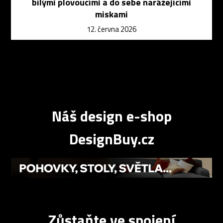
bílými plovoucími a do sebe narážejícími
miskami
12. června 2026
Náš design e-shop
DesignBuy.cz
Zůstaňte ve spojení