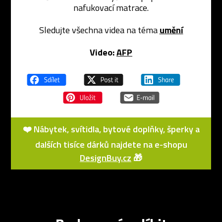
nafukovací matrace.
Sledujte všechna videa na téma
umění
Video:
AFP
❤️ Nábytek, svítidla, bytové doplňky, šperky a
dalších tisíce dárků najdete na e-shopu
DesignBuy.cz
🎁