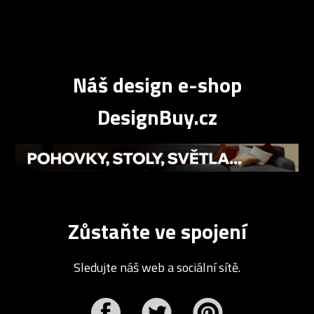
Náš design e-shop
DesignBuy.cz
Zůstaňte ve spojení
Sledujte náš web a sociální sítě.
r
Pinterest