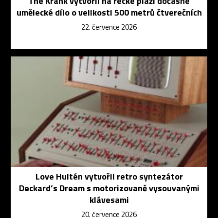
The Krank vytvořil na řecké pláži dočasné
umělecké dílo o velikosti 500 metrů čtverečních
22. července 2026
Love Hultén vytvořil retro syntezátor
Deckard’s Dream s motorizovaně vysouvanými
klávesami
20. července 2026