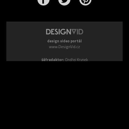
design video portál
www.DesignVid.cz
šéfredaktor:
Ondřej Krynek
e-mail:
play@DesignVid.cz
RSS kanál:
www.DesignVid.cz/feed
počet příspěvků:
6115 videí
rekord návštěvnosti:
7958 diváků/den
©
DesignCorporation s.r.o.
― Všechna práva vyhrazena ― Další
publikace bez souhlasu zakázána ― 2011–2026
webdesign & správa