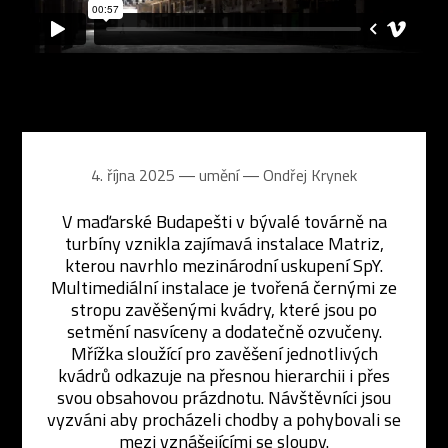
4. října 2025 ― umění ―
Ondřej Krynek
V maďarské Budapešti v bývalé továrně na
turbíny vznikla zajímavá instalace Matriz,
kterou navrhlo mezinárodní uskupení SpY.
Multimediální instalace je tvořená černými ze
stropu zavěšenými kvádry, které jsou po
setmění nasvíceny a dodatečně ozvučeny.
Mřížka sloužící pro zavěšení jednotlivých
kvádrů odkazuje na přesnou hierarchii i přes
svou obsahovou prázdnotu. Návštěvníci jsou
vyzváni aby procházeli chodby a pohybovali se
mezi vznášejícími se sloupy.