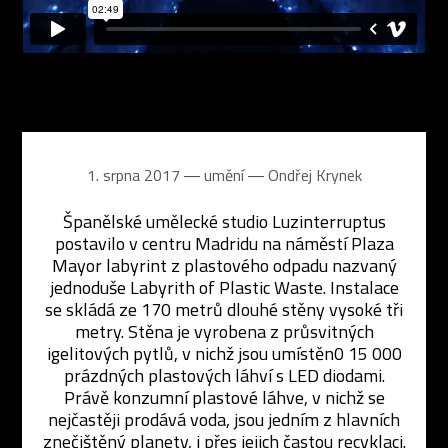
1. srpna 2017 ― umění ―
Ondřej Krynek
Španělské umělecké studio Luzinterruptus
postavilo v centru Madridu na náměstí Plaza
Mayor labyrint z plastového odpadu nazvaný
jednoduše Labyrith of Plastic Waste. Instalace
se skládá ze 170 metrů dlouhé stěny vysoké tři
metry. Stěna je vyrobena z průsvitných
igelitových pytlů, v nichž jsou umístěn0 15 000
prázdných plastových láhví s LED diodami.
Právě konzumní plastové láhve, v nichž se
nejčastěji prodává voda, jsou jedním z hlavních
znečištěný planety, i přes jejich častou recyklaci.