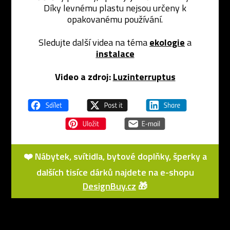
Díky levnému plastu nejsou určeny k
opakovanému používání.
Sledujte další videa na téma
ekologie
a
instalace
Video a zdroj:
Luzinterruptus
❤️ Nábytek, svítidla, bytové doplňky, šperky a
dalších tisíce dárků najdete na e-shopu
DesignBuy.cz
🎁