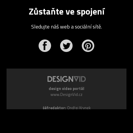
Zůstaňte ve spojení
Sledujte náš web a sociální sítě.
r
Pinterest
design video portál
www.DesignVid.cz
šéfredaktor:
Ondřej Krynek
e-mail:
play@DesignVid.cz
RSS kanál:
www.DesignVid.cz/feed
počet příspěvků:
6118 videí