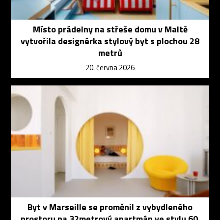
Místo prádelny na střeše domu v Maltě
vytvořila designérka stylový byt s plochou 28
metrů
20. června 2026
Byt v Marseille se proměnil z vybydleného
prostoru na 32metrový apartmán ve stylu 60.