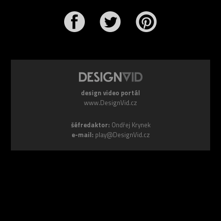
r
Pinterest
design video portál
www.DesignVid.cz
šéfredaktor:
Ondřej Krynek
e-mail:
play@DesignVid.cz
RSS kanál:
www.DesignVid.cz/feed
počet příspěvků:
6118 videí
rekord návštěvnosti:
7958 diváků/den
©
DesignCorporation s.r.o.
― Všechna práva vyhrazena ― Další
publikace bez souhlasu zakázána ― 2011–2026