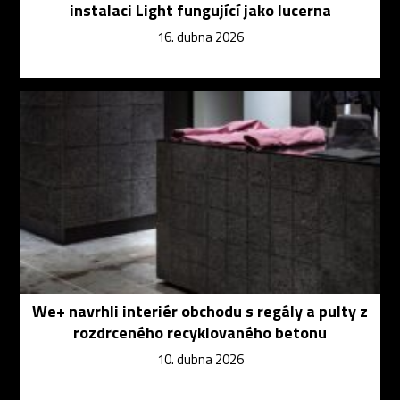
instalaci Light fungující jako lucerna
16. dubna 2026
We+ navrhli interiér obchodu s regály a pulty z
rozdrceného recyklovaného betonu
10. dubna 2026