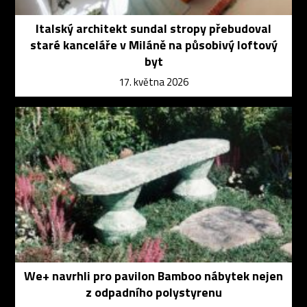
Italský architekt sundal stropy přebudoval
staré kanceláře v Miláně na působivý loftový
byt
17. května 2026
We+ navrhli pro pavilon Bamboo nábytek nejen
z odpadního polystyrenu