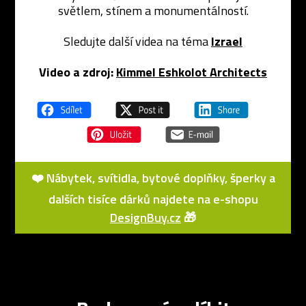
světlem, stínem a monumentálností.
Sledujte další videa na téma
Izrael
Video a zdroj:
Kimmel Eshkolot Architects
❤️ Nábytek, svítidla, bytové doplňky, šperky a
dalších tisíce dárků najdete na e-shopu
DesignBuy.cz
🎁