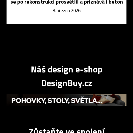
se po rekonstrukci prosvětlil a přiznává i beton
8. března 2026
Náš design e-shop
DesignBuy.cz
Zůstaňte ve spojení