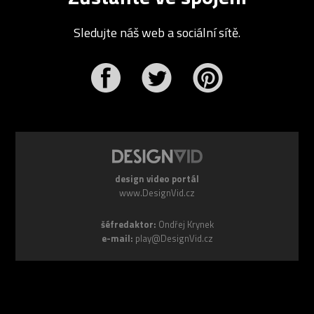
Sledujte náš web a sociální sítě.
r
Pinterest
design video portál
www.DesignVid.cz
šéfredaktor:
Ondřej Krynek
e-mail:
play@DesignVid.cz
RSS kanál:
www.DesignVid.cz/feed
počet příspěvků:
6118 videí
rekord návštěvnosti:
7958 diváků/den