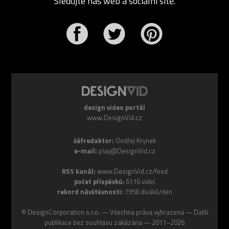
Sledujte náš web a sociální sítě.
r
Pinterest
design video portál
www.DesignVid.cz
šéfredaktor:
Ondřej Krynek
e-mail:
play@DesignVid.cz
RSS kanál:
www.DesignVid.cz/feed
počet příspěvků:
6116 videí
rekord návštěvnosti:
7958 diváků/den
©
DesignCorporation s.r.o.
― Všechna práva vyhrazena ― Další
publikace bez souhlasu zakázána ― 2011–2026