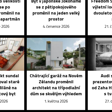
o velikosti
Byt v japonské Jokohamě
Freedom S
se po
se z pětipokojového
výletní l
roměnil na
proměnil na jeden velký
dvouleto
ý apartmán
prostor
e 2026
4. července 2026
21. 
ekt sundal
Chátrající garáž na Novém
Audi 
oval staré
Zélandu proměnil
prezento
Miláně na
architekt na třípodlažní
od Zaha H
tový byt
dům se skvělým výhledem
s t
 2026
1. května 2026
27. 