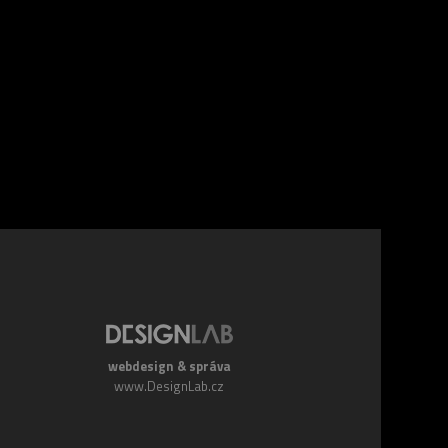
webdesign & správa
www.DesignLab.cz