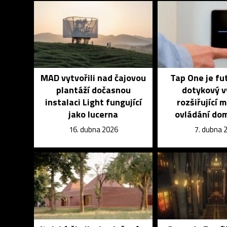
MAD vytvořili nad čajovou
Tap One je fu
plantáží dočasnou
dotykový v
instalaci Light fungující
rozšiřující 
jako lucerna
ovládání do
16. dubna 2026
7. dubna 