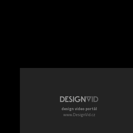
Facebook
Twitte
design video portál
www.DesignVid.cz