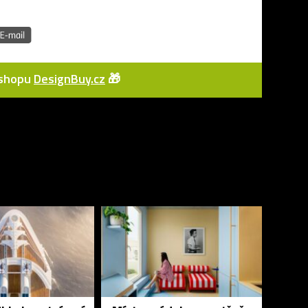
e-shopu
DesignBuy.cz
🎁