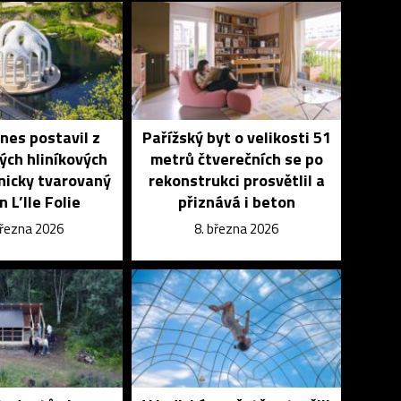
nes postavil z
Pařížský byt o velikosti 51
lých hliníkových
metrů čtverečních se po
nicky tvarovaný
rekonstrukci prosvětlil a
n L’Ile Folie
přiznává i beton
března 2026
8. března 2026