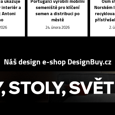
ia ukazuje
Portugalci vyrobili mobilní
Osm st
 interiér a
semeniště pro klíčení
Norském l
t Antoni
semen a distribuci po
recyklova
ho
městě
přístřeše
 2026
24. února 2026
2. 
Náš design e-shop DesignBuy.cz