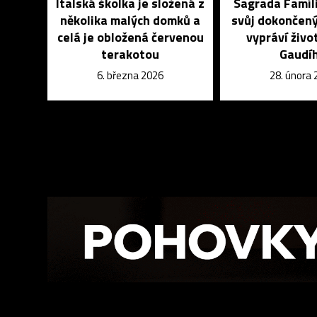
Italská školka je složená z
Sagrada Famíl
několika malých domků a
svůj dokončený
celá je obložená červenou
vypráví živo
terakotou
Gaudí
6. března 2026
28. února