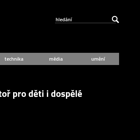
technika
média
umění
oř pro děti i dospělé