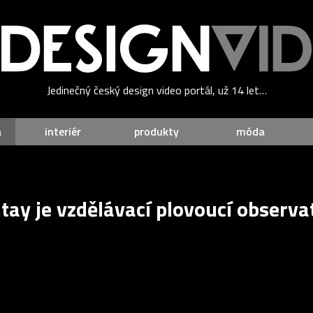
Jedinečný český design video portál, už 14 let…
a
interiér
produkty
móda
ay je vzdělávací plovoucí observat