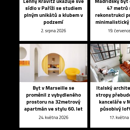
Lenny Kravitz ukazuje své
Madridský byt 
sídlo v Paříži se studiem
47 metrů 
plným unikátů a klubem v
rekonstrukci p
podzemí
minimalistick
2. srpna 2026
19. červenc
Byt v Marseille se
Italský archit
proměnil z vybydleného
stropy přebud
prostoru na 32metrový
kanceláře v 
apartmán ve stylu 60. let
působivý lof
24. května 2026
17. května