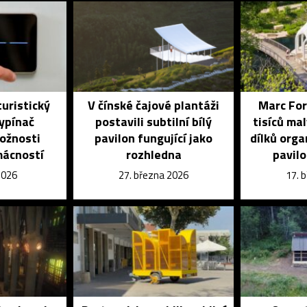
turistický
V čínské čajové plantáži
Marc For
ypínač
postavili subtilní bílý
tisíců ma
možnosti
pavilon fungující jako
dílků orga
mácností
rozhledna
pavilo
2026
27. března 2026
17. 