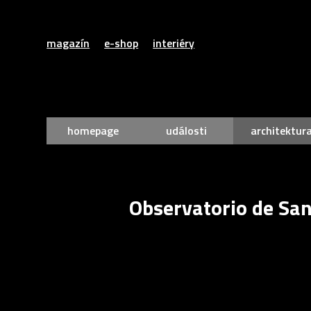
magazín
e-shop
interiéry
homepage
události
architektur
Observatorio de Sant