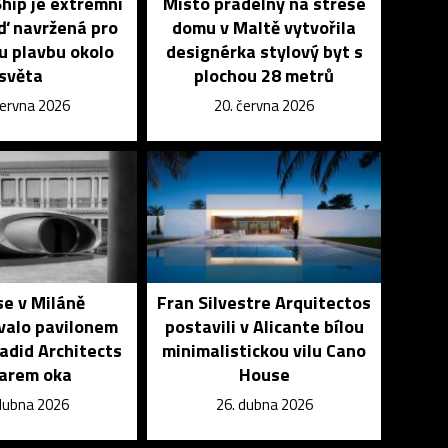
hip je extrémní
Místo prádelny na střeše
oď navržená pro
domu v Maltě vytvořila
u plavbu okolo
designérka stylový byt s
světa
plochou 28 metrů
června 2026
20. června 2026
se v Miláně
Fran Silvestre Arquitectos
valo pavilonem
postavili v Alicante bílou
adid Architects
minimalistickou vilu Cano
varem oka
House
dubna 2026
26. dubna 2026