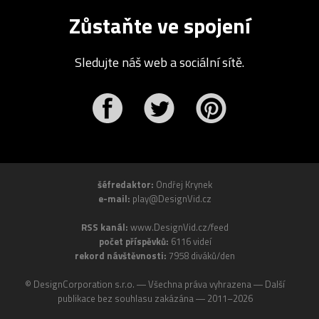
Zůstaňte ve spojení
Sledujte náš web a sociální sítě.
r
Pinterest
šéfredaktor:
Ondřej Krynek
e-mail:
play@DesignVid.cz
RSS kanál:
www.DesignVid.cz/feed
počet příspěvků:
6116 videí
rekord návštěvnosti:
7958 diváků/den
©
DesignCorporation s.r.o.
― Všechna práva vyhrazena ― Další
publikace bez souhlasu zakázána ― 2011–2026