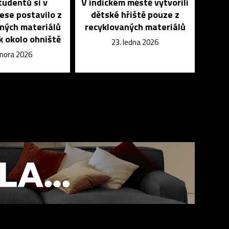
udentů si v
V indickém městě vytvořili
ese postavilo z
dětské hřiště pouze z
ných materiálů
recyklovaných materiálů
k okolo ohniště
23. ledna 2026
února 2026