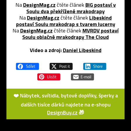
Na
DesignMag.cz
čtěte článek
BIG postaví v
Soulu dva překřížené mrakodrapy
Na
DesignMag.cz
čtěte článek
Libeskind
postaví Soulu mrakodrap s tvarem lucerny
Na
DesignMag.cz
čtěte článek
MVRDV postaví
Soulu oblačné mrakodrapy The Cloud
Video a zdroj:
Daniel Libeskind
❤️ Nábytek, svítidla, bytové doplňky, šperky a
dalších tisíce dárků najdete na e-shopu
DesignBuy.cz
🎁