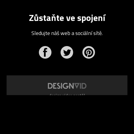
Zůstaňte ve spojení
Sledujte náš web a sociální sítě.
r
Pinterest
design video portál
www.DesignVid.cz
šéfredaktor:
Ondřej Krynek
e-mail:
play@DesignVid.cz
RSS kanál:
www.DesignVid.cz/feed