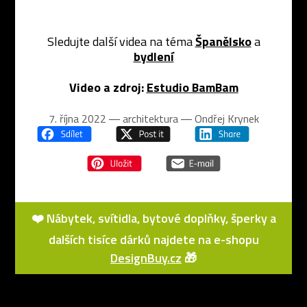
Sledujte další videa na téma
Španělsko
a
bydlení
Video a zdroj:
Estudio BamBam
7. října 2022 ― architektura ―
Ondřej Krynek
❤️ Nábytek, svítidla, bytové doplňky, šperky a
dalších tisíce dárků najdete na e-shopu
DesignBuy.cz
🎁