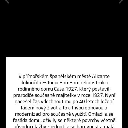
V přímořském španělském městě Alicante
dokončilo Estudio BamBam rekonstrukci
rodinného domu Casa 1927, který postavili
prarodiče současné majitelky v roce 1927. Nyní
nadešel čas vdechnout mu po 40 letech ležení
ladem nový život a to citlivou obnovou a
modernizací pro současné využití. Omladila se
fasáda domu, oživily se některé povrchy včetně
původní dlažby, sjednotila se barevnost a malá