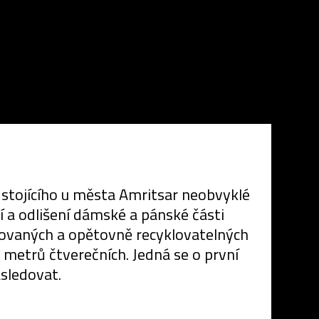
e stojícího u města Amritsar neobvyklé
í a odlišení dámské a pánské části
klovaných a opětovně recyklovatelných
 metrů čtverečních. Jedná se o první
ásledovat.