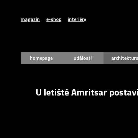
magazín
e-shop
interiéry
homepage
události
architektur
U letiště Amritsar postav