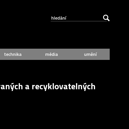
technika
média
umění
ovaných a recyklovatelných