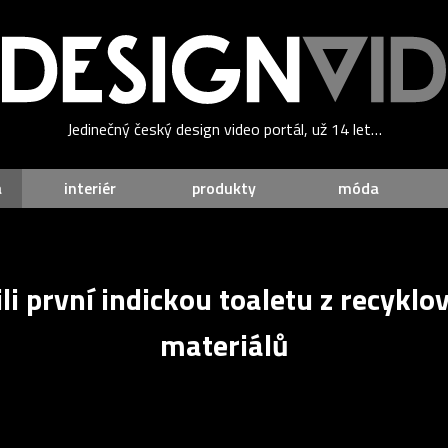
Jedinečný český design video portál, už 14 let…
a
interiér
produkty
móda
ili první indickou toaletu z recykl
materiálů