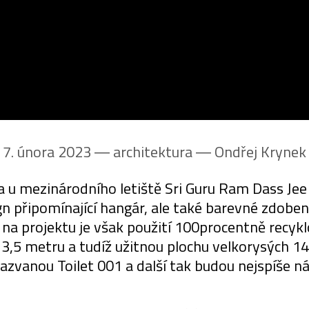
7. února 2023 ― architektura ―
Ondřej Krynek
la u mezinárodního letiště Sri Guru Ram Dass Je
ign připomínající hangár, ale také barevné zdoben
 na projektu je však použití 100procentně recy
3,5 metru a tudíž užitnou plochu velkorysých 14
azvanou Toilet 001 a další tak budou nejspíše n