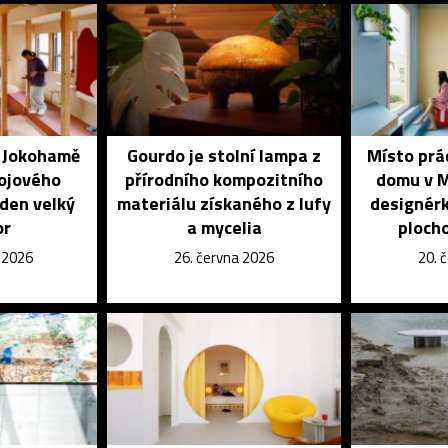
é Jokohamě
Gourdo je stolní lampa z
Místo prá
kojového
přírodního kompozitního
domu v M
eden velký
materiálu získaného z lufy
designérk
or
a mycelia
ploch
e 2026
26. června 2026
20. 