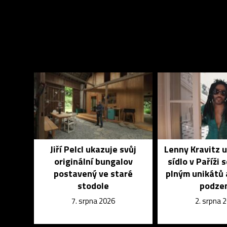
Jiří Pelcl ukazuje svůj
Lenny Kravitz 
originální bungalov
sídlo v Paříži 
postavený ve staré
plným unikátů 
stodole
podze
7. srpna 2026
2. srpna 