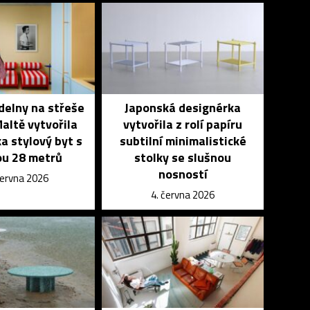
delny na střeše
Japonská designérka
altě vytvořila
vytvořila z rolí papíru
a stylový byt s
subtilní minimalistické
ou 28 metrů
stolky se slušnou
nosností
června 2026
4. června 2026