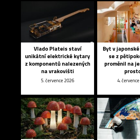
Vlado Plateis staví
Byt v japonsk
unikátní elektrické kytary
se z pětipo
z komponentů nalezených
proměnil na j
na vrakovišti
prost
5. července 2026
4. červenc