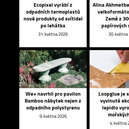
Ecopixel vyrábí z
Alina Akhmetbe
odpadních termoplastů
velkoformáto
nové produkty od svítidel
Země z 30
po lehátka
papírových
31. května 2026
30. května
We+ navrhli pro pavilon
Loopglue je 
Bamboo nábytek nejen z
vyvinuté ek
odpadního polystyrenu
lepidlo vyr
mořských
9. května 2026
4. května