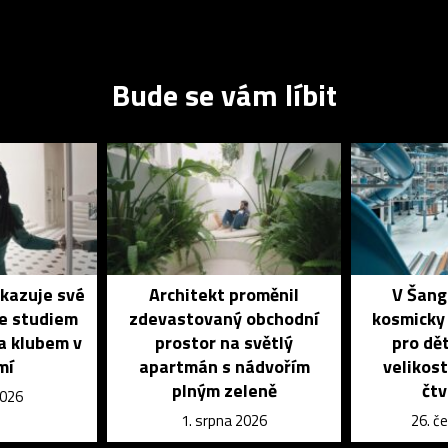
Bude se vám líbit
ukazuje své
Architekt proměnil
V Šang
se studiem
zdevastovaný obchodní
kosmicky
a klubem v
prostor na světlý
pro dět
mí
apartmán s nádvořím
velikost
plným zeleně
čtv
2026
1. srpna 2026
26. č