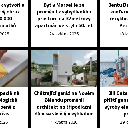
k vytvořila
Byt v Marseille se
Bentu De
vý obraz
proměnil z vybydleného
konfere
0 000
prostoru na 32metrový
recyklo
 smotků
apartmán ve stylu 60. let
Per
 2026
24. května 2026
18. 
speciálně
Chátrající garáž na Novém
Bill Gat
ologické
Zélandu proměnil
příští gen
obené z
architekt na třípodlažní
výroby ele
 řas
dům se skvělým výhledem
p
 2026
1. května 2026
29. 