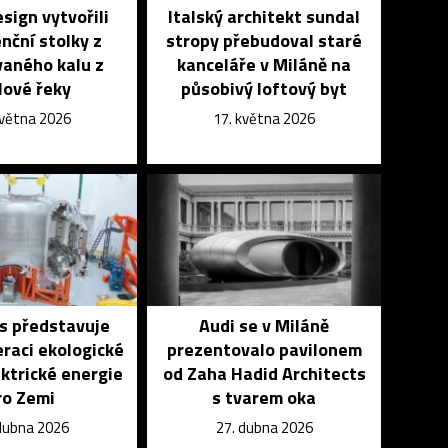
sign vytvořili
Italský architekt sundal
nční stolky z
stropy přebudoval staré
vaného kalu z
kanceláře v Miláně na
lové řeky
působivý loftový byt
května 2026
17. května 2026
es představuje
Audi se v Miláně
eraci ekologické
prezentovalo pavilonem
ktrické energie
od Zaha Hadid Architects
ro Zemi
s tvarem oka
dubna 2026
27. dubna 2026