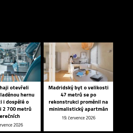
haji otevřeli
Madridský byt o velikosti
 laděnou hernu
47 metrů se po
i i dospělé o
rekonstrukci proměnil na
i 2 700 metrů
minimalistický apartmán
erečních
19. července 2026
ervence 2026