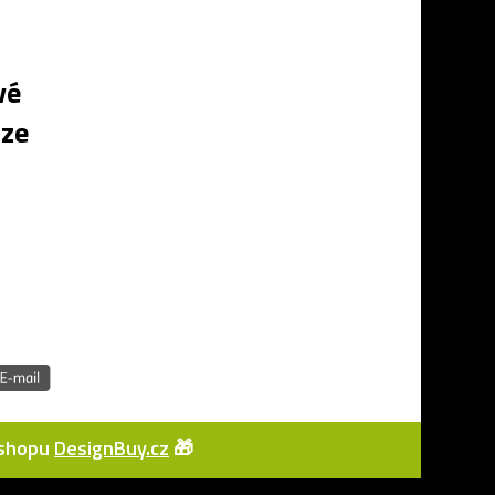
vé
 ze
e-shopu
DesignBuy.cz
🎁