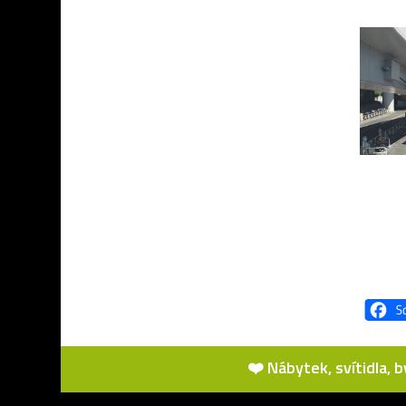
❤️ Nábytek, svítidla, 