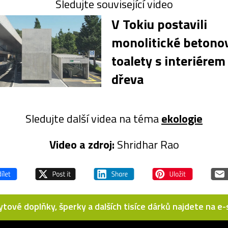
Sledujte související video
V Tokiu postavili
monolitické betono
toalety s interiérem
dřeva
Sledujte další videa na téma
ekologie
Video a zdroj:
Shridhar Rao
bytové doplňky, šperky a dalších tisíce dárků najdete na 