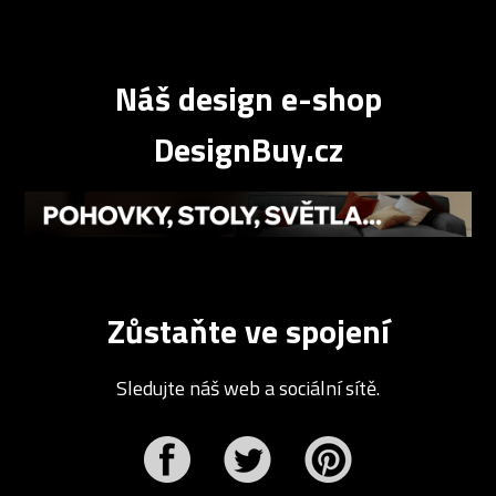
Náš design e-shop
DesignBuy.cz
Zůstaňte ve spojení
Sledujte náš web a sociální sítě.
r
Pinterest