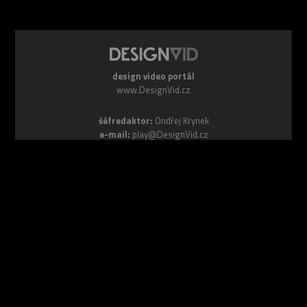
design video portál
www.DesignVid.cz
šéfredaktor:
Ondřej Krynek
e-mail:
play@DesignVid.cz
RSS kanál:
www.DesignVid.cz/feed
počet příspěvků:
6116 videí
rekord návštěvnosti:
7958 diváků/den
©
DesignCorporation s.r.o.
― Všechna práva vyhrazena ― Další
publikace bez souhlasu zakázána ― 2011–2026
webdesign & správa
www.DesignLab.cz