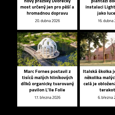
nový pražský Dvorecký
plantáží d
most určený jen pro pěší a
instalaci Light
hromadnou dopravu
jako luc
20. dubna 2026
16. dubna
Marc Fornes postavil z
Italská školka j
tisíců malých hliníkových
několika malý
dílků organicky tvarovaný
celá je oblože
pavilon L’Ile Folie
terako
17. března 2026
6. března