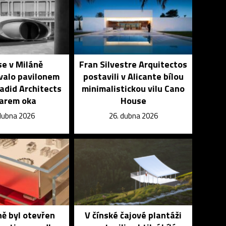
se v Miláně
Fran Silvestre Arquitectos
valo pavilonem
postavili v Alicante bílou
adid Architects
minimalistickou vilu Cano
varem oka
House
dubna 2026
26. dubna 2026
ě byl otevřen
V čínské čajové plantáži