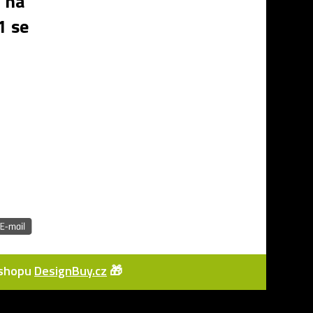
t na
1 se
e-shopu
DesignBuy.cz
🎁