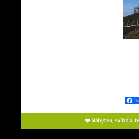
❤️ Nábytek, svítidla, 