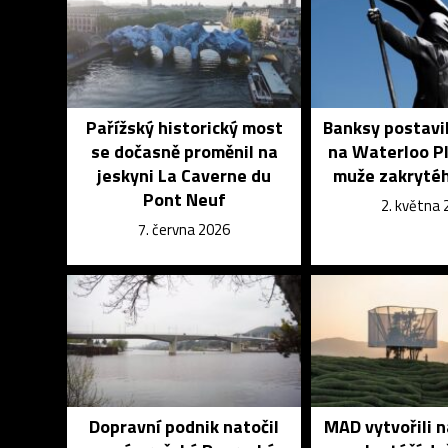
Pařížský historický most
Banksy postavi
se dočasně proměnil na
na Waterloo P
jeskyni La Caverne du
muže zakrytéh
Pont Neuf
2. května
7. června 2026
Dopravní podnik natočil
MAD vytvořili 