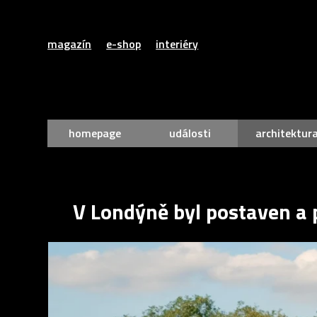
magazín
e-shop
interiéry
homepage
události
architektur
V Londýně byl postaven a p