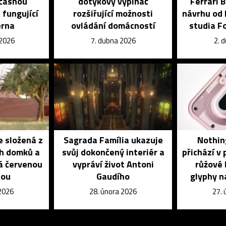
očasnou
dotykový vypínač
Ferrari 
 fungující
rozšiřující možnosti
návrhu od 
erna
ovládání domácností
studia 
 2026
7. dubna 2026
2. 
e složená z
Sagrada Família ukazuje
Nothin
ch domků a
svůj dokončený interiér a
přichází v
ná červenou
vypráví život Antoni
růžové 
tou
Gaudího
glyphy n
 2026
28. února 2026
27.