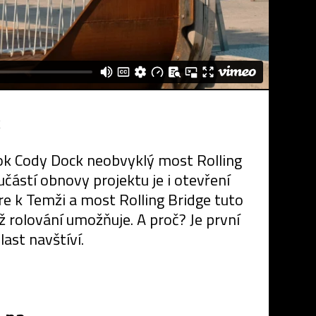
k
ok Cody Dock neobvyklý most Rolling
částí obnovy projektu je i otevření
ire k Temži a most Rolling Bridge tuto
 rolování umožňuje. A proč? Je první
ast navštíví.