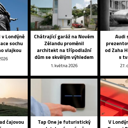
l v Londýně
Chátrající garáž na Novém
Audi 
lace sochu
Zélandu proměnil
prezento
o vlajkou
architekt na třípodlažní
od Zaha H
dům se skvělým výhledem
s t
 2026
1. května 2026
27. 
nad čajovou
Tap One je futuristický
V Londýn