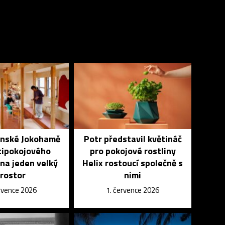
onské Jokohamě
Potr představil květináč
tipokojového
pro pokojové rostliny
na jeden velký
Helix rostoucí společně s
rostor
nimi
ervence 2026
1. července 2026