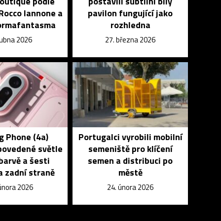
Boutique podle
postavili subtilní bílý
Rocco Iannone a
pavilon fungující jako
Formafantasma
rozhledna
dubna 2026
27. března 2026
g Phone (4a)
Portugalci vyrobili mobilní
 povedené světle
semeniště pro klíčení
barvě a šesti
semen a distribuci po
a zadní straně
městě
 února 2026
24. února 2026