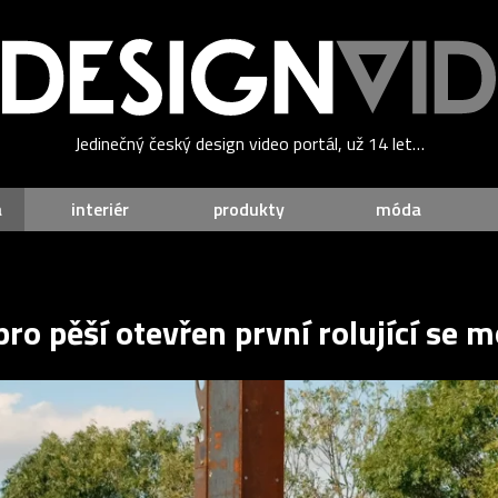
Jedinečný český design video portál, už 14 let…
a
interiér
produkty
móda
ro pěší otevřen první rolující se m