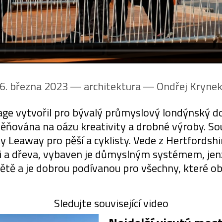
6. března 2023 ― architektura ―
Ondřej Kryne
age vytvořil pro bývalý průmyslový londýnský d
oměňována na oázu kreativity a drobné výroby. Sou
ty Leaway pro pěší a cyklisty. Vede z Hertfordsh
eli a dřeva, vybaven je důmyslným systémem, jenž
ětě a je dobrou podívanou pro všechny, které obl
Sledujte související video