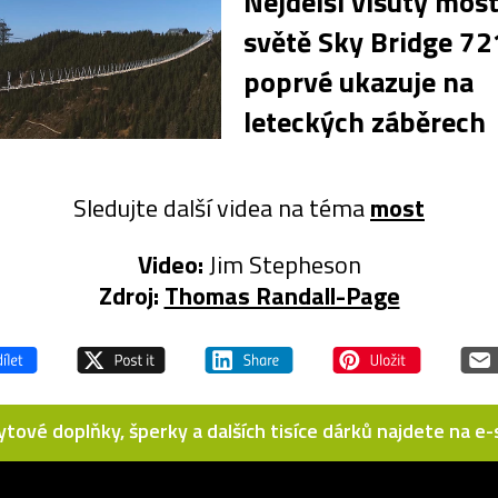
Nejdelší visutý mos
světě Sky Bridge 72
poprvé ukazuje na
leteckých záběrech
Sledujte další videa na téma
most
Video:
Jim Stepheson
Zdroj:
Thomas Randall-Page
bytové doplňky, šperky a dalších tisíce dárků najdete na 