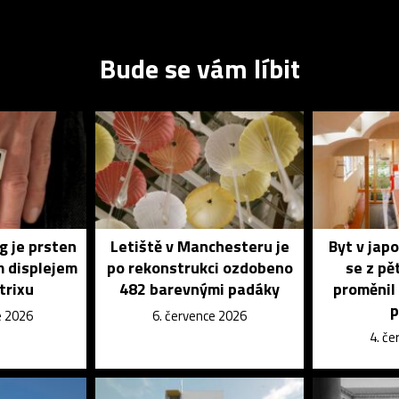
Bude se vám líbit
g je prsten
Letiště v Manchesteru je
Byt v jap
m displejem
po rekonstrukci ozdobeno
se z pě
trixu
482 barevnými padáky
proměnil 
p
e 2026
6. července 2026
4. č