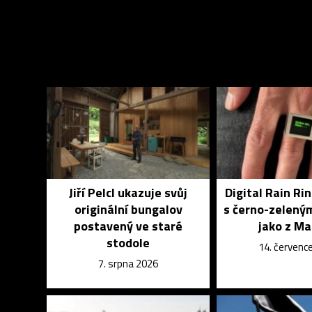
Jiří Pelcl ukazuje svůj
Digital Rain Rin
originální bungalov
s černo-zelený
postavený ve staré
jako z Ma
stodole
14. červenc
7. srpna 2026