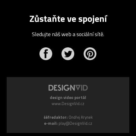
Zůstaňte ve spojení
Sledujte náš web a sociální sítě.
r
Pinterest
design video portál
www.DesignVid.cz
šéfredaktor:
Ondřej Krynek
e-mail:
play@DesignVid.cz
RSS kanál:
www.DesignVid.cz/feed