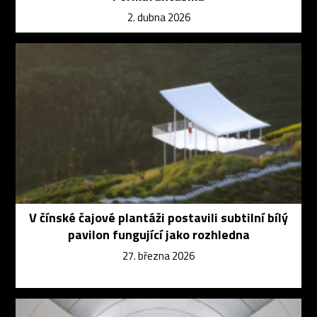
2. dubna 2026
V čínské čajové plantáži postavili subtilní bílý
pavilon fungující jako rozhledna
27. března 2026