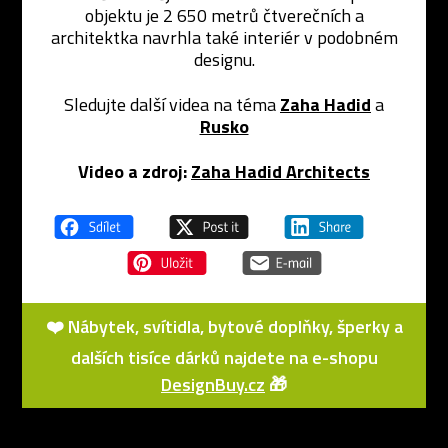
objektu je 2 650 metrů čtverečních a
architektka navrhla také interiér v podobném
designu.
Sledujte další videa na téma
Zaha Hadid
a
Rusko
Video a zdroj:
Zaha Hadid Architects
❤️ Nábytek, svítidla, bytové doplňky, šperky a
dalších tisíce dárků najdete na e-shopu
DesignBuy.cz
🎁