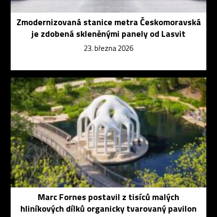
Zmodernizovaná stanice metra Českomoravská
je zdobená skleněnými panely od Lasvit
23. března 2026
Marc Fornes postavil z tisíců malých
hliníkových dílků organicky tvarovaný pavilon