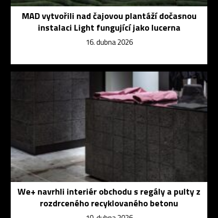
MAD vytvořili nad čajovou plantáží dočasnou
instalaci Light fungující jako lucerna
16. dubna 2026
We+ navrhli interiér obchodu s regály a pulty z
rozdrceného recyklovaného betonu
10. dubna 2026