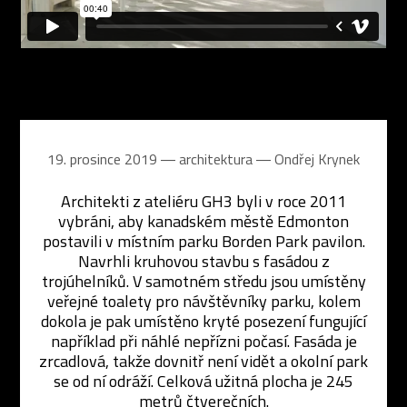
19. prosince 2019 ― architektura ―
Ondřej Krynek
Architekti z ateliéru GH3 byli v roce 2011
vybráni, aby kanadském městě Edmonton
postavili v místním parku Borden Park pavilon.
Navrhli kruhovou stavbu s fasádou z
trojúhelníků. V samotném středu jsou umístěny
veřejné toalety pro návštěvníky parku, kolem
dokola je pak umístěno kryté posezení fungující
například při náhlé nepřízni počasí. Fasáda je
zrcadlová, takže dovnitř není vidět a okolní park
se od ní odráží. Celková užitná plocha je 245
metrů čtverečních.