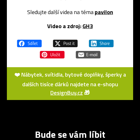
Sledujte další videa na téma
pavilon
Video a zdroj:
GH3
❤️ Nábytek, svítidla, bytové doplňky, šperky a
dalších tisíce dárků najdete na e-shopu
DesignBuy.cz
🎁
Bude se vám líbit