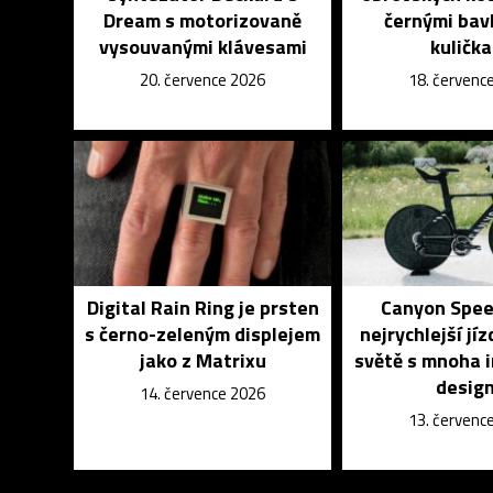
Dream s motorizovaně
černými bav
vysouvanými klávesami
kuličk
20. července 2026
18. červenc
Digital Rain Ring je prsten
Canyon Spee
s černo-zeleným displejem
nejrychlejší jíz
jako z Matrixu
světě s mnoha 
desig
14. července 2026
13. červenc