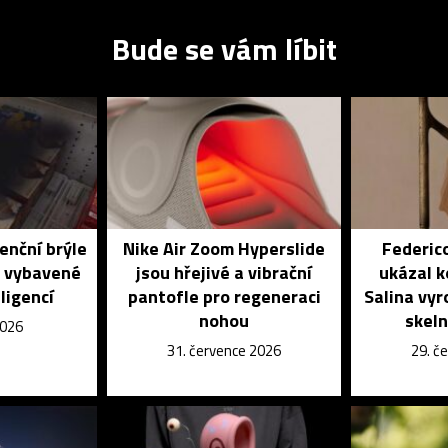
Bude se vám líbit
enční brýle
Nike Air Zoom Hyperslide
Federic
é vybavené
jsou hřejivé a vibrační
ukázal k
ligencí
pantofle pro regeneraci
Salina vyr
nohou
skeln
2026
31. července 2026
29. č