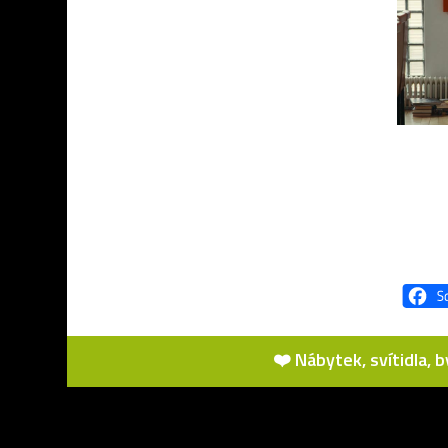
❤️ Nábytek, svítidla, 