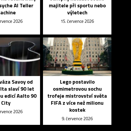
yche AI Teller
majitele při sportu nebo
achine
výletech
ervence 2026
15. července 2026
 váza Savoy od
Lego postavilo
lta slaví 90 let
osmimetrovou sochu
u edicí Aalto 90
trofeje mistrovství světa
City
FIFA z více než milionu
kostek
ervence 2026
9. července 2026