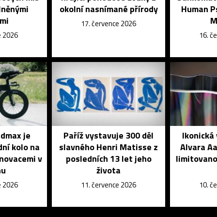
lněnými
okolní nasnímané přírody
Human Ps
ami
M
17. července 2026
e 2026
16. č
dmax je
Paříž vystavuje 300 děl
Ikonická
dní kolo na
slavného Henri Matisse z
Alvara Aa
inovacemi v
posledních 13 let jeho
limitovano
nu
života
e 2026
11. července 2026
10. č