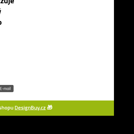
zuje
ý
o
e-shopu
DesignBuy.cz
🎁