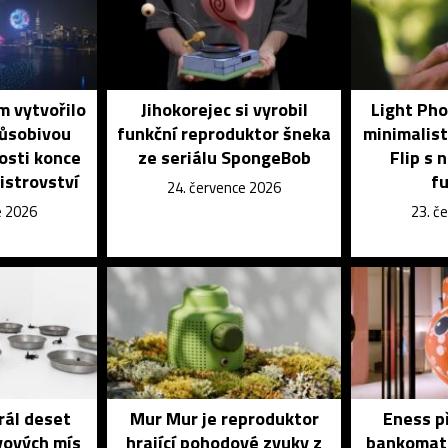
 vytvořilo
Jihokorejec si vyrobil
Light Pho
působivou
funkční reproduktor šneka
minimalist
tosti konce
ze seriálu SpongeBob
Flip s 
istrovství
f
24. července 2026
e 2026
23. č
rál deset
Mur Mur je reproduktor
Eness př
vových mís
hrající pohodové zvuky z
bankomat 