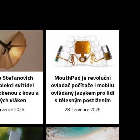
o Stefanovich
MouthPad je revoluční
olekci svítidel
ovladač počítače i mobilu
obenou z kovu a
ovládaný jazykem pro lidi
ých vláken
s tělesným postižením
ervence 2026
28. července 2026