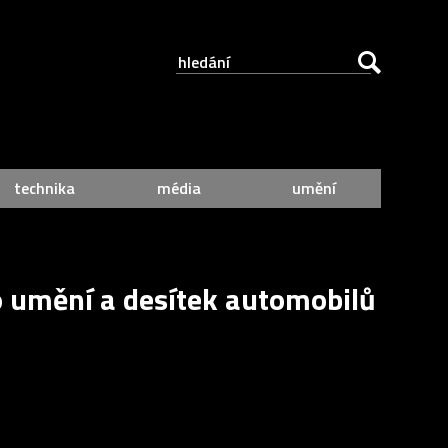
technika
média
umění
o umění a desítek automobilů