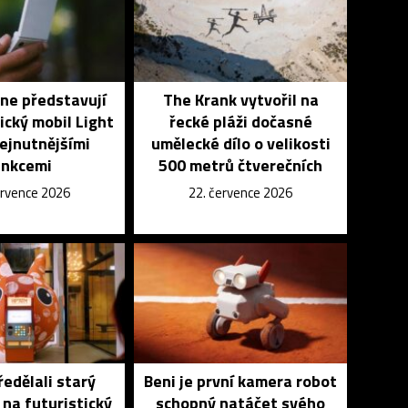
ne představují
The Krank vytvořil na
ický mobil Light
řecké pláži dočasné
nejnutnějšími
umělecké dílo o velikosti
unkcemi
500 metrů čtverečních
ervence 2026
22. července 2026
edělali starý
Beni je první kamera robot
na futuristický
schopný natáčet svého