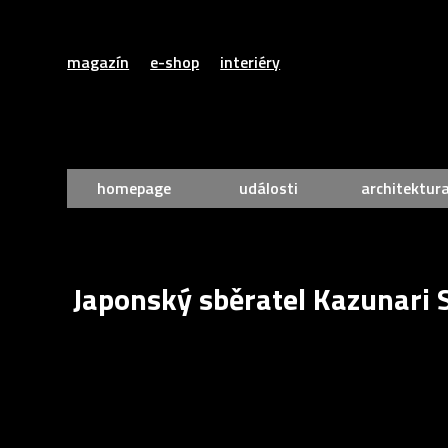
magazín
e-shop
interiéry
homepage
události
architektur
Japonský sběratel Kazunari 