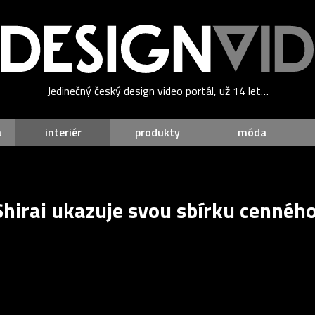
Jedinečný český design video portál, už 14 let…
a
interiér
produkty
móda
Shirai ukazuje svou sbírku cennéh