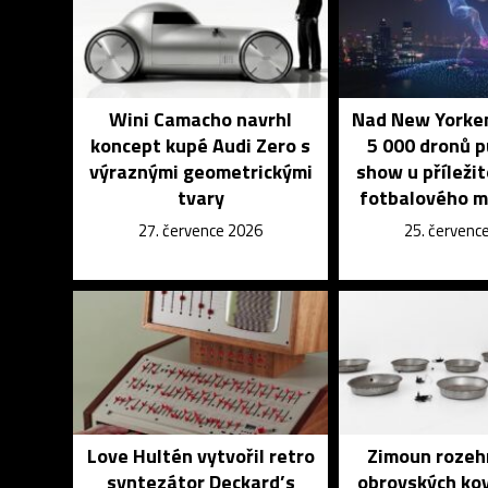
Wini Camacho navrhl
Nad New Yorkem
koncept kupé Audi Zero s
5 000 dronů 
výraznými geometrickými
show u příleži
tvary
fotbalového m
27. července 2026
25. červenc
Love Hultén vytvořil retro
Zimoun rozeh
syntezátor Deckard’s
obrovských ko