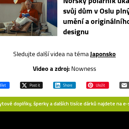
Norský polárník uka
svůj dům v Oslu pln
umění a originálníh
designu
Sledujte další videa na téma
Japonsko
Video a zdroj:
Nowness
bytové doplňky, šperky a dalších tisíce dárků najdete na 