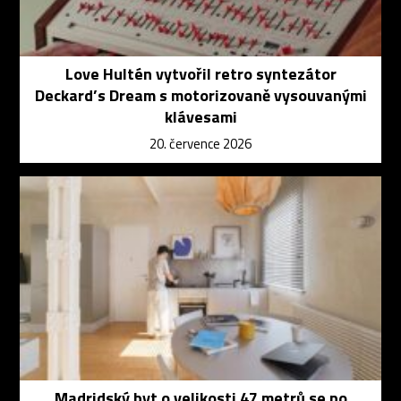
Love Hultén vytvořil retro syntezátor
Deckard’s Dream s motorizovaně vysouvanými
klávesami
20. července 2026
Madridský byt o velikosti 47 metrů se po