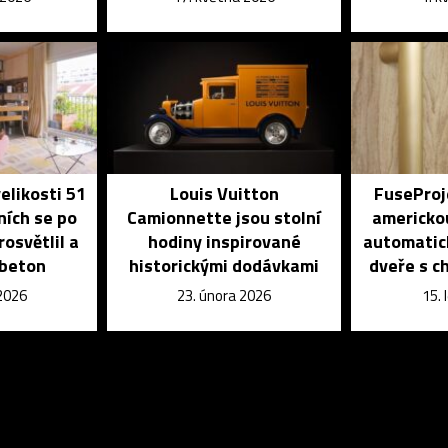
elikosti 51
Louis Vuitton
FuseProje
ních se po
Camionnette jsou stolní
americko
osvětlil a
hodiny inspirované
automatick
 beton
historickými dodávkami
dveře s 
 2026
23. února 2026
15.