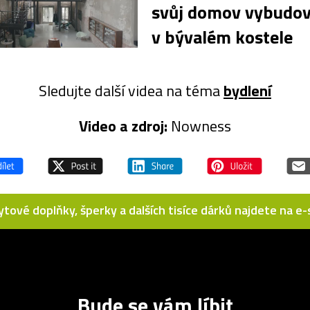
svůj domov vybudo
v bývalém kostele
Sledujte další videa na téma
bydlení
Video a zdroj:
Nowness
bytové doplňky, šperky a dalších tisíce dárků najdete na 
Bude se vám líbit