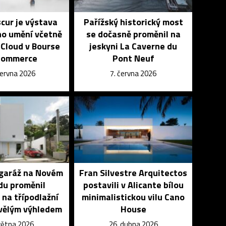
cur je výstava
Pařížský historický most
o umění včetně
se dočasně proměnil na
 Cloud v Bourse
jeskyni La Caverne du
Commerce
Pont Neuf
června 2026
7. června 2026
 garáž na Novém
Fran Silvestre Arquitectos
du proměnil
postavili v Alicante bílou
 na třípodlažní
minimalistickou vilu Cano
vělým výhledem
House
května 2026
26. dubna 2026