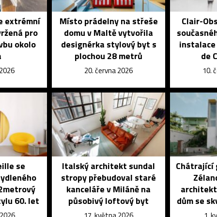
e extrémní
Místo prádelny na střeše
Clair-Obs
vržená pro
domu v Maltě vytvořila
současnéh
vbu okolo
designérka stylový byt s
instalace
a
plochou 28 metrů
de 
 2026
20. června 2026
10. 
ille se
Italský architekt sundal
Chátrající
bydleného
stropy přebudoval staré
Zélan
32metrový
kanceláře v Miláně na
architekt
ylu 60. let
působivý loftový byt
dům se sk
 2026
17. května 2026
1. 