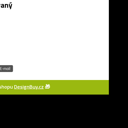
vaný
e-shopu
DesignBuy.cz
🎁