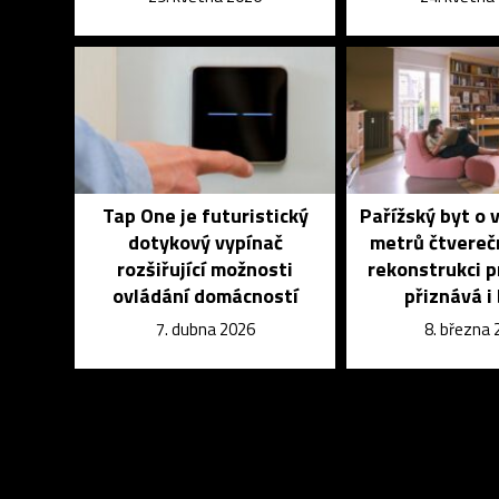
Tap One je futuristický
Pařížský byt o v
dotykový vypínač
metrů čtvereč
rozšiřující možnosti
rekonstrukci pr
ovládání domácností
přiznává i
7. dubna 2026
8. března