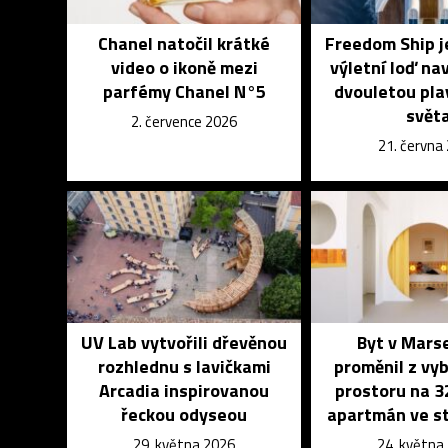
Chanel natočil krátké
Freedom Ship j
video o ikoně mezi
výletní loď na
parfémy Chanel N°5
dvouletou pla
svět
2. července 2026
21. června
UV Lab vytvořili dřevěnou
Byt v Marse
rozhlednu s lavičkami
proměnil z vy
Arcadia inspirovanou
prostoru na 
řeckou odyseou
apartmán ve st
29. května 2026
24. května