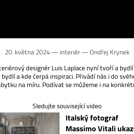
20. května 2024 ― interiér ―
Ondřej Krynek
riérový designér Luis Laplace nyní tvoří a bydl
ydlí a kde čerpá inspiraci. Přivádí nás i do svéh
nábytku na míru. Podívat se můžeme i na konkrétn
Sledujte související video
Italský fotograf
Massimo Vitali ukaz