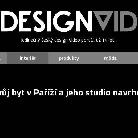
Jedinečný český design video portál, už 14 let…
a
interiér
produkty
móda
ůj byt v Paříží a jeho studio navrhu