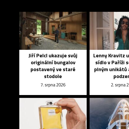
Jiří Pelcl ukazuje svůj
Lenny Kravitz 
originální bungalov
sídlo v Paříži 
postavený ve staré
plným unikátů 
stodole
podze
7. srpna 2026
2. srpna 