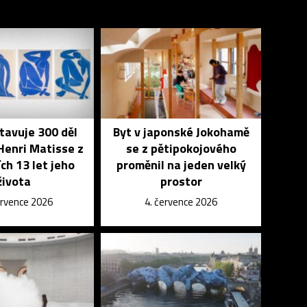
tavuje 300 děl
Byt v japonské Jokohamě
Henri Matisse z
se z pětipokojového
ch 13 let jeho
proměnil na jeden velký
života
prostor
ervence 2026
4. července 2026