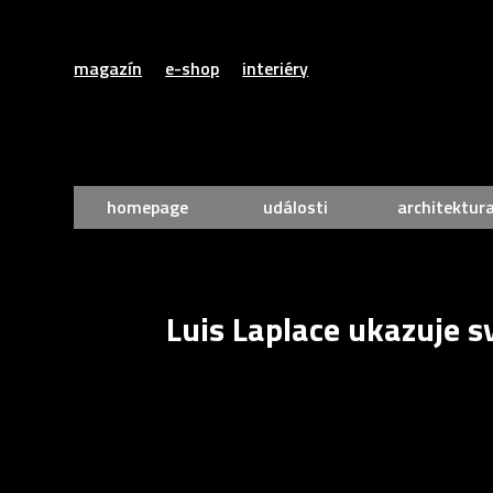
magazín
e-shop
interiéry
homepage
události
architektur
Luis Laplace ukazuje sv