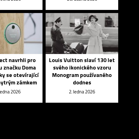
ct navrhli pro
Louis Vuitton slaví 130 let
u značku Doma
svého ikonického vzoru
y se otevírající
Monogram používaného
chytrým zámkem
dodnes
 ledna 2026
2. ledna 2026