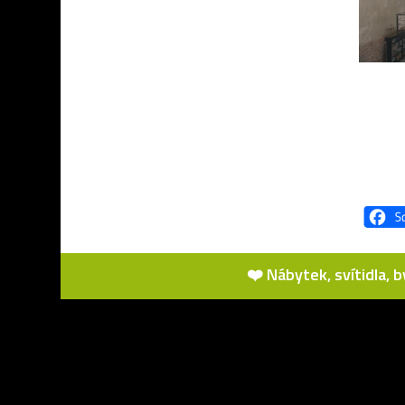
❤️ Nábytek, svítidla, 