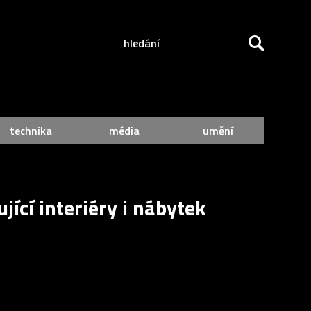
technika
média
umění
jící interiéry i nábytek