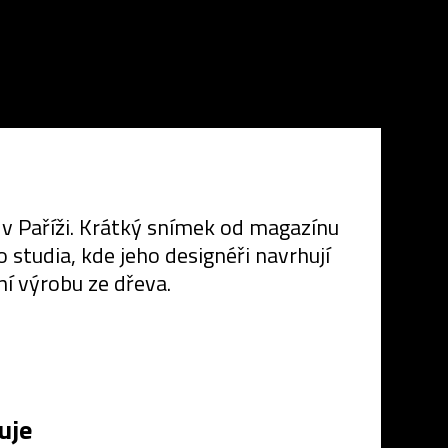
í v Paříži. Krátký snímek od magazínu
o studia, kde jeho designéři navrhují
í výrobu ze dřeva.
uje