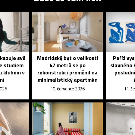
ukazuje své
Madridský byt o velikosti
Paříž vys
se studiem
47 metrů se po
slavného 
a klubem v
rekonstrukci proměnil na
poslední
mí
minimalistický apartmán
2026
19. července 2026
11. č